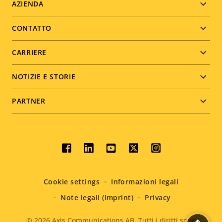
Footer
AZIENDA
menu
CONTATTO
CARRIERE
NOTIZIE E STORIE
PARTNER
Social
menu
Cookie settings
Informazioni legali
Note legali (Imprint)
Privacy
© 2026
Axis Communications AB. Tutti i diritti sono