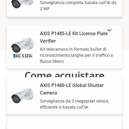
VISUALIZZA DI PIÙ
Sorveglianza completa basata sull'IA da
2 MP
MOSTRA DISPOSITIVI FUORI PRODUZIONE
AXIS P1485-LE Kit License Plate
Verifier
Kit telecamera in formato bullet di
riconoscimento targhe per il traffico a
flusso libero
Come acquistare
AXIS P1486-LE Global Shutter
Le soluzioni Axis e i singoli prodotti vengono venduti
Camera
e installati da esperti dei nostri partner di fiducia.
Sorveglianza da 3 megapixel veloce,
efficiente e basata sull'IA