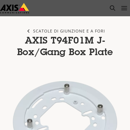
Salta
open s
Op
Clo
al
contenuto
principale
SCATOLE DI GIUNZIONE E A FORI
AXIS T94F01M J-
Box/Gang Box Plate