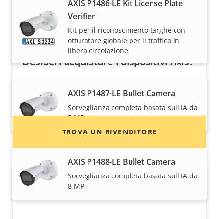
AXIS P1486-LE Kit License Plate
Verifier
Kit per il riconoscimento targhe con
otturatore globale per il traffico in
libera circolazione
Desideri acquistare i dispositivi Axis?
Trova rivenditori, integratori di sistema e
AXIS P1487-LE Bullet Camera
installatori di dispositivi e sistemi Axis.
Sorveglianza completa basata sull'IA da
5 MP
TROVA UN RIVENDITORE
AXIS P1488-LE Bullet Camera
Sorveglianza completa basata sull'IA da
8 MP