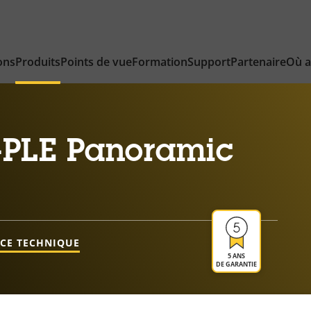
ons
Produits
Points de vue
Formation
Support
Partenaire
Où a
-PLE Panoramic
NCE TECHNIQUE
5 ANS
DE GARANTIE