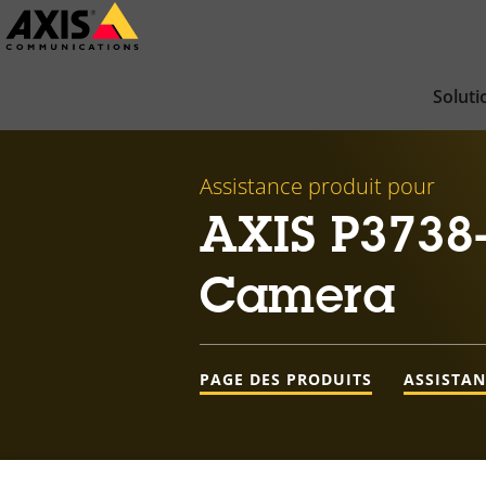
Passer
au
contenu
Soluti
principal
Assistance produit pour
AXIS P3738
Camera
PAGE DES PRODUITS
ASSISTA