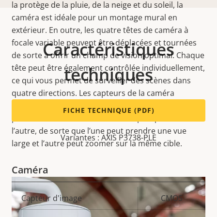
la protège de la pluie, de la neige et du soleil, la
caméra est idéale pour un montage mural en
extérieur. En outre, les quatre têtes de caméra à
focale variable peuvent être déplacées et tournées
Caractéristiques
de sorte à offrir un champ de vision optimal. Chaque
tête peut être également contrôlée individuellement,
techniques
ce qui vous permet de surveiller des scènes dans
quatre directions. Les capteurs de la caméra
peuvent être inclinés, ce qui vous permet de
FICHE TECHNIQUE (PDF)
positionner deux têtes de caméra plus près l’une de
l’autre, de sorte que l’une peut prendre une vue
Variantes : AXIS P3738-PLE
large et l’autre peut zoomer sur la même cible.
Caméra
Description
Capteur d'image
Valeur de
CMOS
de la
la