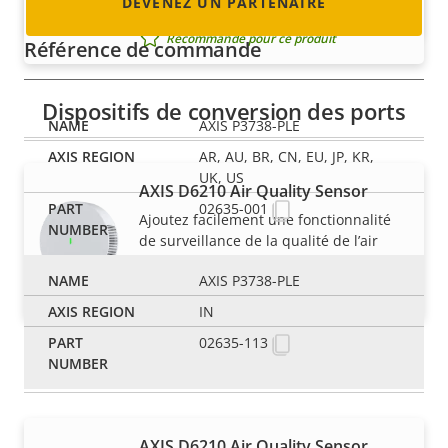
DEVENEZ UN PARTENAIRE
gestion du réseau efficace
Recommandé pour ce produit
Référence de commande
Dispositifs de conversion des ports
AXIS P3738-PLE
AR, AU, BR, CN, EU, JP, KR,
UK, US
AXIS D6210 Air Quality Sensor
02635-001
Ajoutez facilement une fonctionnalité
de surveillance de la qualité de l’air
intérieur aux périphériques Axis
AXIS P3738-PLE
Recommandé pour ce produit
IN
02635-113
Environmental sensors
AXIS D6210 Air Quality Sensor