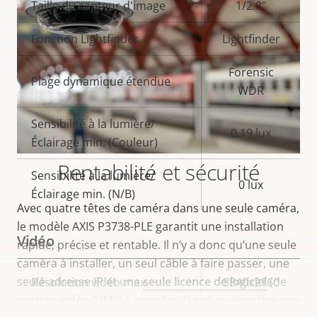
Taille du capteur d'image
1/2.8"
propriété
propriété
Fonction Lightfinder
Lightfinder
Forensic
Plage dynamique étendue
WDR
Sensibilité à la lumière/
0.19 lux
Éclairage min. (Couleur)
Rentabilité et sécurité
Sensibilité à la lumière/
0 lux
Éclairage min. (N/B)
Avec quatre têtes de caméra dans une seule caméra,
le modèle AXIS P3738-PLE garantit une installation
Vidéo
rapide, précise et rentable. Il n’y a donc qu’une seule
caméra à installer, un seul câble à faire passer, une
seule adresse IP et une
seule licence de logiciel
(de
Description
Résolution vidéo max.
Valeur de
3840x2160
gestion vidéo
(VMS) à installer. De plus, elle offre une
de la
la
Fréquence d'images max.