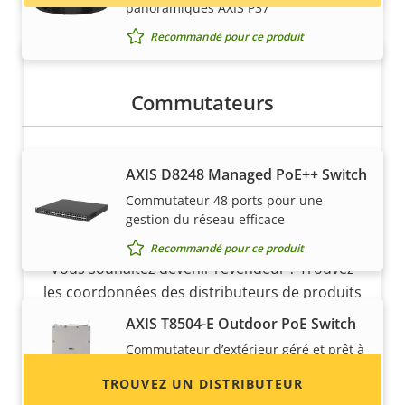
panoramiques AXIS P37
Recommandé pour ce produit
Commutateurs
AXIS D8248 Managed PoE++ Switch
Commutateur 48 ports pour une
Vous voulez vendre des produits
gestion du réseau efficace
Axis ?
Recommandé pour ce produit
Vous souhaitez devenir revendeur ? Trouvez
les coordonnées des distributeurs de produits
et de systèmes Axis.
AXIS T8504-E Outdoor PoE Switch
Commutateur d’extérieur géré et prêt à
l’emploi
TROUVEZ UN DISTRIBUTEUR
Recommandé pour ce produit