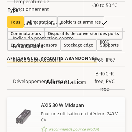
Température de
-30 to 50 °C
fonctionnement
Type :
Tous
Alimentation
Boîtiers et armoires
Oui
Utilisable en extérieur
Commutateurs
Dispositifs de conversion des ports
Indice de protection contre
IK09
Environmental sensors
Stockage edge
Supports
le vandalisme
AFFICHER LES PRODUITS ABANDONNÉS
Indice de protection IP
IP66, IP67
BFR/CFR
Alimentation
Développement durable
free, PVC
free
AXIS 30 W Midspan
Pour une utilisation en intérieur, 240 V
CA
Recommandé pour ce produit