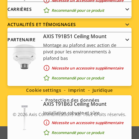
Nécessite un accessoire supplémentaire
CARRIÈRES
Recommandé pour ce produit
ACTUALITÉS ET TÉMOIGNAGES
AXIS T91B51 Ceiling Mount
PARTENAIRE
Montage au plafond avec action de
pivot pour les environnements à
plafond bas
Nécessite un accessoire supplémentaire
Social
Recommandé pour ce produit
menu
Cookie settings
Imprint
Juridique
Protection des données
AXIS T91B63 Ceiling Mount
Installation robuste et sûre
© 2026
Axis Communications AB. Tous droits réservés.
Legal
Nécessite un accessoire supplémentaire
menu
Recommandé pour ce produit