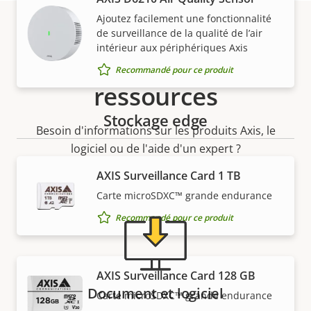
Ajoutez facilement une fonctionnalité
de surveillance de la qualité de l’air
intérieur aux périphériques Axis
Assistance et
Recommandé pour ce produit
ressources
Stockage edge
Besoin d'informations sur les produits Axis, le
logiciel ou de l'aide d'un expert ?
AXIS Surveillance Card 1 TB
Carte microSDXC™ grande endurance
Recommandé pour ce produit
AXIS Surveillance Card 128 GB
Document et logiciel
Carte microSDXC™ grande endurance