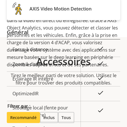
de la
la
périphérie. Cela permet de garantir des capacités de
AXIS Video Motion Detection
propriété
propriété
Oui
Démarrage sécurisé
recherche médico-légale rapides, faciles et efficaces
dans la vidéo en direct ou enregistrée. Grâce à AXIS
Object Analytics, vous pouvez détecter et classer les
Général
personnes et les véhicules. Enfin, grâce à la prise en
charge de la version 4 d’ACAP, vous valorisez
Description
Valeur de
Oui
Focus à distance
davantage votre système avec des applications sur
de la
la
mesure basées sur le deep learning en périphérie
Accessoires
propriété
propriété
Oui
Zoom à distance
disponibles auprès d’Axis et de ses partenaires.
Tirez le meilleur parti de votre solution. Utilisez le
Oui
Éclairage IR intégré
filtre pour trouver des produits compatibles.
Oui
OptimizedIR
Filtrer par :
Stockage local (fente pour
Oui
carte mémoire)
Recommandé
Inclus
Tous