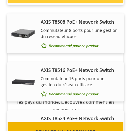
AXIS T8508 PoE+ Network Switch
Commutateur 8 ports pour une gestion
du réseau efficace
Recommandé pour ce produit
Devenez un partenaire
AXIS T8516 PoE+ Network Switch
Commutateur 16 ports pour une
Vous êtes un revendeur, un distributeur, un
gestion du réseau efficace
intégrateur système ou un installateur ? Nous
avons des partenaires dans quasiment tous
Recommandé pour ce produit
les pays du monde. Découvrez comment en
devenir un !
AXIS T8524 PoE+ Network Switch
Commutateur 24 ports pour une