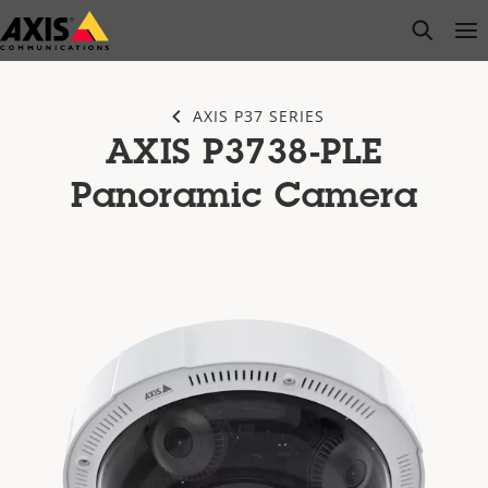
Passer
open s
Op
Clo
au
contenu
principal
AXIS P37 SERIES
AXIS P3738-PLE
Panoramic Camera