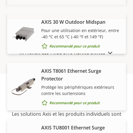
AXIS 30 W Outdoor Midspan
VOIR PLUS
Pour une utilisation en extérieur, entre
-40 °C et 65 °C (-40 °F et 149 °F)
Recommandé pour ce produit
AFFICHER LES PRODUITS ABANDONNÉS
AXIS T8061 Ethernet Surge
Protector
Protège les périphériques extérieurs
contre les surtensions
Acheter
Recommandé pour ce produit
Les solutions Axis et les produits individuels sont
vendus et installés de manière experte par nos
AXIS TU8001 Ethernet Surge
partenaires de confiance.