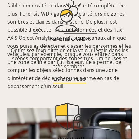
faible luminosité ou dans l'obscurité complète. De
plus, Forensic WDR garantit la clarté lors de zones
sombres et claires dans la scène. De plus, il est
possible d'
ex
écuter des
métadonnées
et des flux
AXIS Object Analytics sur plusieurs canaux afin que
Forensic WDR
vous puissiez détecter et classer les personnes et les
Optimisez l’exploitation et la valeur légale dans les
véhicules, par exemple, lorsque vous entrez dans
scènes comportant des zones très lumineuses et
une zone définie par l'utilisateur. Cela permet de
très sombres.
compter les objets sélectionnés dans une zone
d'intérêt et de déclencher une alarme en cas de
EN LIRE PLUS
dépassement d'un seuil.
Edge Vault