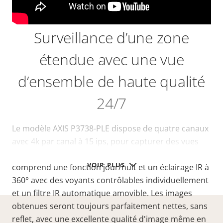
Surveillance d’une zone
étendue avec une vue
d’ensemble de haute qualité
24/7
Le modèle AXIS P3738-PLE dispose de quatre canaux
avec 4k par canal à 15 ips, pour capturer des vues
détaillées en grand angle ou avec un zoom. Il
VOIR PLUS
comprend une fonction jour/nuit et un éclairage IR à
360° avec des voyants contrôlables individuellement
et un filtre IR automatique amovible. Les images
obtenues seront toujours parfaitement nettes, sans
reflet, avec une excellente qualité d'image même en