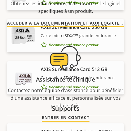
Recommandé pour ce produit
Obtenez les informations, le firmware et le logiciel
spécifiques à un produit.
ACCÉDER À LA DOCUMENTATION ET AUX LOGICIELS
AXIS Surveillance Card 256 GB
Carte micro SDXC™ grande endurance
Recommandé pour ce produit
AXIS Surveillance Card 512 GB
Carte microSDXC™ grande endurance
Assistance technique
Recommandé pour ce produit
Contactez notre équipe d'assistance pour bénéficier
d'une assistance efficace et personnalisée sur vos
produits Axis.
Supports
ENTRER EN CONTACT