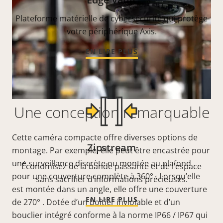
Plateforme matérielle de cybersécurité qui protège
votre périphérique Axis.
EN LIRE PLUS
Une conception remarquable
Cette caméra compacte offre diverses options de
Zipstream
montage. Par exemple, elle peut être encastrée pour
une surveillance discrète ou montée au plafond
Économisez de la bande passante et de l’espace
pour une couverture complète à 360°
. Lorsqu’elle
sans sacrifier d’informations précieuses.
est montée dans un angle, elle offre une couverture
EN LIRE PLUS
de 270°
. Dotée d’un boîtier inviolable et d’un
bouclier intégré conforme à la norme IP66 / IP67 qui