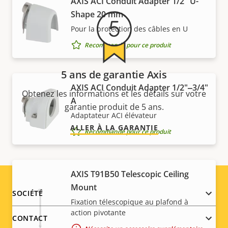
AXIS ACI Conduit Adapter 1/2" U-
Shape 20 mm
Pour la protection des câbles en U
Recommandé pour ce produit
5 ans de garantie Axis
AXIS ACI Conduit Adapter 1/2"‒3/4"
Obtenez les informations et les détails sur votre
A
garantie produit de 5 ans.
Adaptateur ACI élévateur
ALLER À LA GARANTIE
Recommandé pour ce produit
AXIS T91B50 Telescopic Ceiling
Mount
Footer
SOCIÉTÉ
Fixation télescopique au plafond à
action pivotante
menu
CONTACT