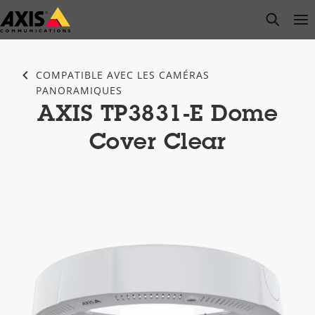
Passer
open s
Op
Clo
au
contenu
principal
COMPATIBLE AVEC LES CAMÉRAS
PANORAMIQUES
AXIS TP3831-E Dome
Cover Clear