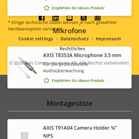
DC-Eingangsspannung
8-28 V
Empfohlen für dieses Produkt
Social
* Einige technische Daten können je nach gewählter
Hardwareoption variieren.
Mikrofone
menu
Cookie settings
Datenschutz
Impressum
Rechtliches
AXIS T8353A Microphone 3.5 mm
© 2026
Axis Communications AB. Alle Rechte vorbehalten.
Für die professionelle
Legal
Audioüberwachung
menu
Empfohlen für dieses Produkt
Montagesätze
AXIS T91A04 Camera Holder ¾”
NPS