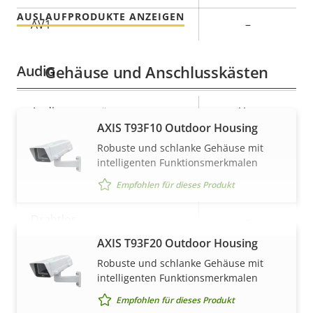
AUSLAUFPRODUKTE ANZEIGEN
AV1
–
Audio
Gehäuse und Anschlusskästen
Eigentumsbeschreibung
Audiounterstützung
Eigentumswert
Yes
AXIS T93F10 Outdoor Housing
Netzwerk
Robuste und schlanke Gehäuse mit
intelligenten Funktionsmerkmalen
Empfohlen für dieses Produkt
Eigentumsbeschreibung
PoE-Klasse
Eigentumswert
3
Drahtlos
–
AXIS T93F20 Outdoor Housing
MEHR ANZEIGEN
Security
Robuste und schlanke Gehäuse mit
intelligenten Funktionsmerkmalen
Empfohlen für dieses Produkt
Eigentumsbeschreibung
Signiertes OS
Eigentumswert
–