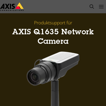
Zum
open s
Op
Clo
Hauptinhalt
springen
Produktsupport für
AXIS Q1635 Network
Camera