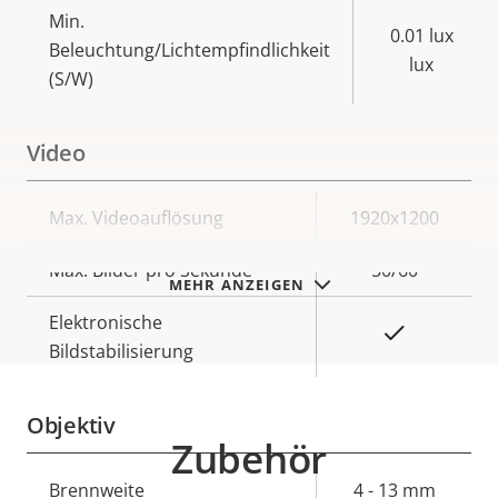
Min.
0.01 lux
Beleuchtung/Lichtempfindlichkeit
lux
(S/W)
Video
Eigentumsbeschreibung
Max. Videoauflösung
Eigentumswert
1920x1200
Max. Bilder pro Sekunde
50/60
MEHR ANZEIGEN
Elektronische
Ja
Bildstabilisierung
Objektiv
Zubehör
Eigentumsbeschreibung
Brennweite
Eigentumswert
4 - 13 mm