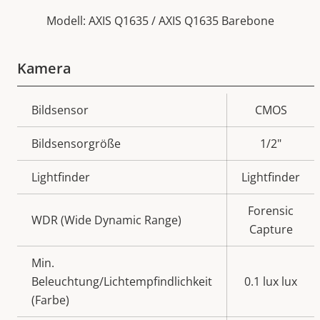
Modell: AXIS Q1635 / AXIS Q1635 Barebone
Kamera
Eigentumsbeschreibung
Bildsensor
Eigentumswert
CMOS
Bildsensorgröße
1/2"
Lightfinder
Lightfinder
Forensic
WDR (Wide Dynamic Range)
Capture
Min.
Beleuchtung/Lichtempfindlichkeit
0.1 lux lux
(Farbe)