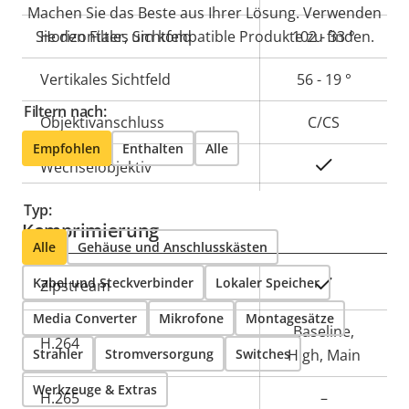
Machen Sie das Beste aus Ihrer Lösung. Verwenden
Sie den Filter, um kompatible Produkte zu finden.
Horizontales Sichtfeld
102 - 33 °
Vertikales Sichtfeld
56 - 19 °
Filtern nach:
Objektivanschluss
C/CS
Empfohlen
Enthalten
Alle
Ja
Wechselobjektiv
Typ:
Komprimierung
Alle
Gehäuse und Anschlusskästen
Kabel und Steckverbinder
Eigentumsbeschreibung
Lokaler Speicher
Eigentumswert
Ja
Zipstream
Media Converter
Mikrofone
Montagesätze
Baseline,
H.264
Strahler
Stromversorgung
Switches
High, Main
Werkzeuge & Extras
H.265
–