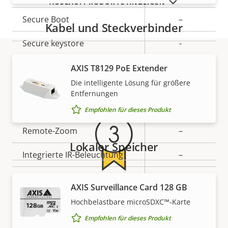
AUSLAUFPRODUKTE ANZEIGEN
Secure Boot
–
Kabel und Steckverbinder
Secure keystore
-
AXIS T8129 PoE Extender
Gewährleistung
Allgemein
Die intelligente Lösung für größere
Entfernungen
Eigentumsbeschreibung
Remote-Fokus
Eigentumswert
–
Empfohlen für dieses Produkt
Remote-Zoom
–
Lokaler Speicher
Integrierte IR-Beleuchtung
–
Lokaler Speicher
Ja
AXIS Surveillance Card 128 GB
Für ein sicheres Gefühl
(Speicherkarteneinschub)
Hochbelastbare microSDXC™-Karte
Betriebstemperatur
0 to 55 °C
Unsere 3-jährige Gewährleistung bietet
Empfohlen für dieses Produkt