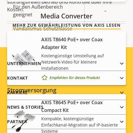
störungsfreien Betrieb und Kontrolle über Ihre
Für den Außenbereich
Kosten.
–
geeignet
Media Converter
MEHR ZUR GEWÄHRLEISTUNG VON AXIS LESEN
Vandalismus-Schutzklasse
-
AXIS T8640 PoE+ over Coax
IP-Schutzklasse
-
Adapter Kit
Kostengünstige Umstellung auf
Nachlackierungsgeeignet
–
Netzwerk-Video für kleinere
Footer
UNTERNEHMEN
Installationen
Nachhaltigkeit
-
menu
Empfohlen für dieses Produkt
KONTAKT
Stromversorgung
KARRIERE
AXIS T8645 PoE+ over Coax
Eigentumsbeschreibung
Leistung (max.)
Eigentumswert
-
NEWS & STORIES
Compact Kit
Kompakte, kostengünstige
Leistung (durchschnittlich)
-
PARTNER
Einfachkanal-Migration auf IP-basierte
Systeme