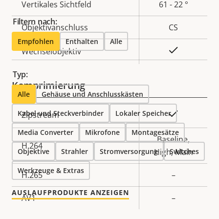
Vertikales Sichtfeld
61 - 22 °
Filtern nach:
Objektivanschluss
CS
Empfohlen
Enthalten
Alle
Ja
Wechselobjektiv
Typ:
Komprimierung
Alle
Gehäuse und Anschlusskästen
Kabel und Steckverbinder
Eigentumsbeschreibung
Lokaler Speicher
Eigentumswert
Ja
Zipstream
Media Converter
Mikrofone
Montagesätze
Baseline,
H.264
Objektive
Strahler
Stromversorgung
High, Main
Switches
Werkzeuge & Extras
H.265
–
AUSLAUFPRODUKTE ANZEIGEN
AV1
–