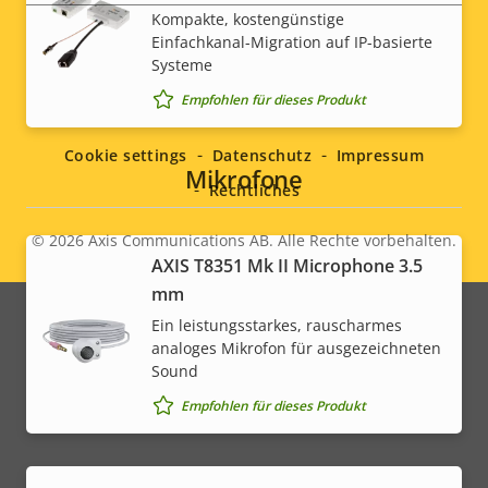
* Einige technische Daten können je nach gewählter
Kompakte, kostengünstige
Hardwareoption variieren.
Einfachkanal-Migration auf IP-basierte
Systeme
Social
Empfohlen für dieses Produkt
menu
Cookie settings
Datenschutz
Impressum
Mikrofone
Rechtliches
© 2026
Axis Communications AB. Alle Rechte vorbehalten.
Legal
AXIS T8351 Mk II Microphone 3.5
mm
menu
Ein leistungsstarkes, rauscharmes
analoges Mikrofon für ausgezeichneten
Sound
Empfohlen für dieses Produkt