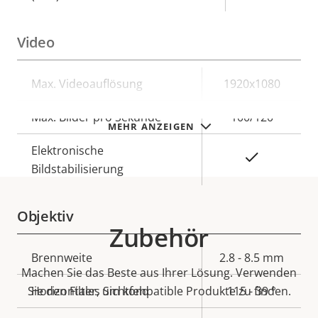
Video
Eigentumsbeschreibung
Max. Videoauflösung
Eigentumswert
1920x1080
Max. Bilder pro Sekunde
100/120
MEHR ANZEIGEN
Elektronische
Ja
Bildstabilisierung
Objektiv
Zubehör
Eigentumsbeschreibung
Brennweite
Eigentumswert
2.8 - 8.5 mm
Machen Sie das Beste aus Ihrer Lösung. Verwenden
Sie den Filter, um kompatible Produkte zu finden.
Horizontales Sichtfeld
115 - 39 °