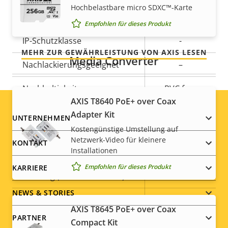
Hochbelastbare micro SDXC™-Karte
Kleingedruckten – was wir versprechen, ist genau
Vandalismus-Schutzklasse
-
Empfohlen für dieses Produkt
das, was Sie bekommen.
IP-Schutzklasse
-
MEHR ZUR GEWÄHRLEISTUNG VON AXIS LESEN
Media Converter
Nachlackierungsgeeignet
–
Nachhaltigkeit
PVC free
AXIS T8640 PoE+ over Coax
Adapter Kit
Footer
UNTERNEHMEN
Stromversorgung
Kostengünstige Umstellung auf
menu
Netzwerk-Video für kleinere
KONTAKT
Installationen
Eigentumsbeschreibung
Leistung (max.)
Eigentumswert
6.9 W
Empfohlen für dieses Produkt
KARRIERE
Leistung (durchschnittlich)
4.3 W
NEWS & STORIES
DC-Eingangsspannung
8-28 V
AXIS T8645 PoE+ over Coax
PARTNER
Compact Kit