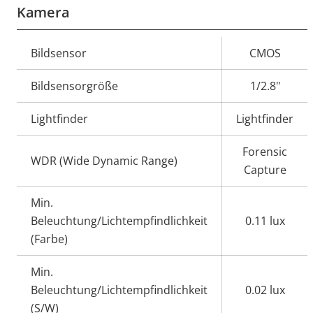
Kamera
Eigentumsbeschreibung
Bildsensor
Eigentumswert
CMOS
Bildsensorgröße
1/2.8"
Lightfinder
Lightfinder
Forensic
WDR (Wide Dynamic Range)
Capture
Min.
Beleuchtung/Lichtempfindlichkeit
0.11 lux
(Farbe)
Min.
Beleuchtung/Lichtempfindlichkeit
0.02 lux
(S/W)