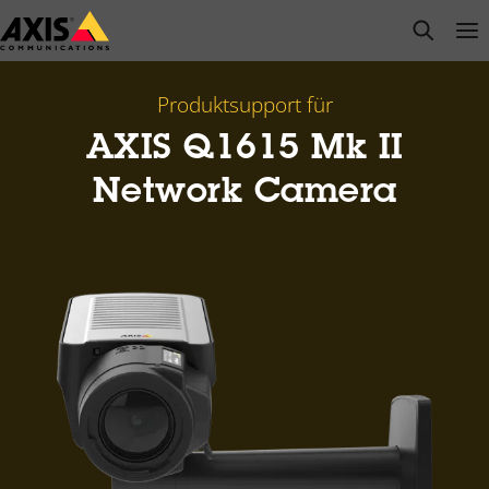
Zum
open s
Op
Clo
Hauptinhalt
springen
Produktsupport für
AXIS Q1615 Mk II
Network Camera