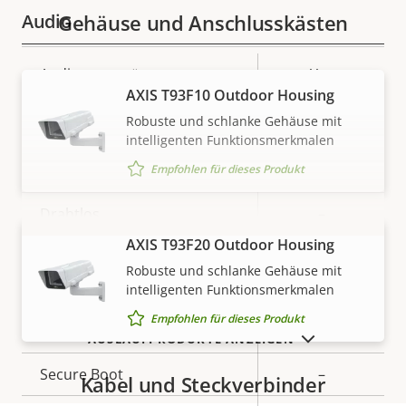
Audio
Gehäuse und Anschlusskästen
Eigentumsbeschreibung
Audiounterstützung
Eigentumswert
Yes
AXIS T93F10 Outdoor Housing
Netzwerk
Robuste und schlanke Gehäuse mit
intelligenten Funktionsmerkmalen
Empfohlen für dieses Produkt
Eigentumsbeschreibung
PoE-Klasse
Eigentumswert
3
Drahtlos
–
AXIS T93F20 Outdoor Housing
MEHR ANZEIGEN
Security
Robuste und schlanke Gehäuse mit
intelligenten Funktionsmerkmalen
Empfohlen für dieses Produkt
Eigentumsbeschreibung
Eigentumswert
Ja
Signiertes OS
AUSLAUFPRODUKTE ANZEIGEN
Secure Boot
–
Kabel und Steckverbinder