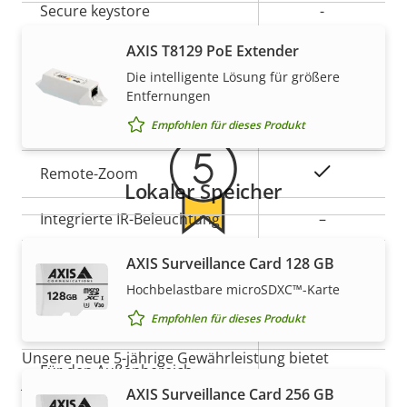
Secure keystore
-
AXIS T8129 PoE Extender
Gewährleistung
Allgemein
Die intelligente Lösung für größere
Entfernungen
Eigentumsbeschreibung
Eigentumswert
Ja
Remote-Fokus
Empfohlen für dieses Produkt
Ja
Remote-Zoom
Lokaler Speicher
Integrierte IR-Beleuchtung
–
Lokaler Speicher
AXIS Surveillance Card 128 GB
5-Jahres-Gewährleistung für
Ja
(Speicherkarteneinschub)
Hochbelastbare microSDXC™-Karte
ein sicheres Gefühl
Empfohlen für dieses Produkt
Betriebstemperatur
0 to 55 °C
Unsere neue 5-jährige Gewährleistung bietet
Für den Außenbereich
jahrelangen störungsfreien Betrieb und Kontrolle
–
geeignet
AXIS Surveillance Card 256 GB
über Ihre Kosten. Es gibt keine Überraschungen im