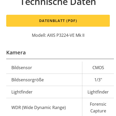
Technische Daten
DATENBLATT (PDF)
Modell: AXIS P3224-VE Mk II
Kamera
Eigentumsbeschreibung
Bildsensor
Eigentumswert
CMOS
Bildsensorgröße
1/3"
Lightfinder
Lightfinder
Forensic
WDR (Wide Dynamic Range)
Capture