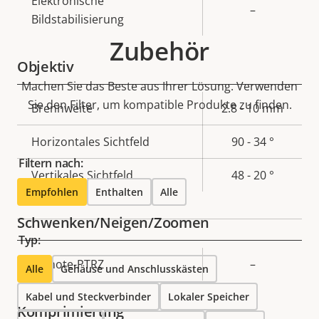
Elektronische
–
Bildstabilisierung
Zubehör
Objektiv
Machen Sie das Beste aus Ihrer Lösung. Verwenden
Sie den Filter, um kompatible Produkte zu finden.
Eigentumsbeschreibung
Brennweite
Eigentumswert
2.8 - 10 mm
Horizontales Sichtfeld
90 - 34 °
Filtern nach:
Vertikales Sichtfeld
48 - 20 °
Empfohlen
Enthalten
Alle
Schwenken/Neigen/Zoomen
Typ:
Eigentumsbeschreibung
Remote-PTRZ
Eigentumswert
–
Alle
Gehäuse und Anschlusskästen
Kabel und Steckverbinder
Lokaler Speicher
Komprimierung