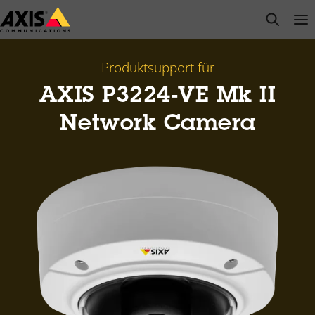
Zum
open s
Op
Clo
Hauptinhalt
springen
Produktsupport für
AXIS P3224-VE Mk II
Network Camera