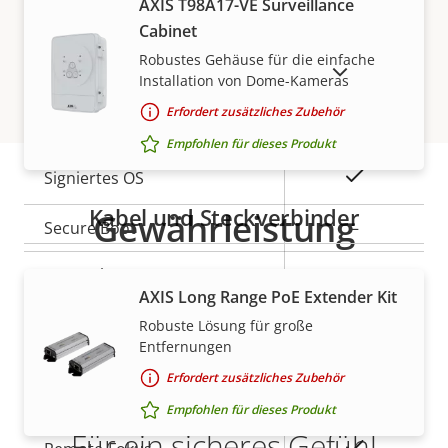
AXIS T98A17-VE Surveillance
Cabinet
Eigentumsbeschreibung
PoE-Klasse
Eigentumswert
3
Robustes Gehäuse für die einfache
AUSLAUFPRODUKTE ANZEIGEN
Installation von Dome-Kameras
Erfordert zusätzliches Zubehör
Security
Empfohlen für dieses Produkt
Eigentumsbeschreibung
Eigentumswert
Ja
Signiertes OS
Kabel und Steckverbinder
Gewährleistung
Secure Boot
–
Secure keystore
-
AXIS Long Range PoE Extender Kit
Axis Edge Vault
–
Robuste Lösung für große
Entfernungen
Erfordert zusätzliches Zubehör
Allgemein
Empfohlen für dieses Produkt
Für ein sicheres Gefühl
Eigentumsbeschreibung
Eigentumswert
Ja