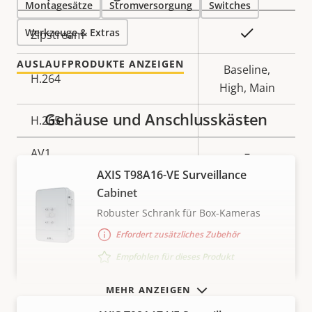
Montagesätze
Stromversorgung
Switches
Werkzeuge & Extras
Eigentumsbeschreibung
Eigentumswert
Ja
Zipstream
AUSLAUFPRODUKTE ANZEIGEN
Baseline,
H.264
High, Main
Gehäuse und Anschlusskästen
H.265
–
AV1
–
AXIS T98A16-VE Surveillance
Audio
Cabinet
Robuster Schrank für Box-Kameras
Eigentumsbeschreibung
Audiounterstützung
Eigentumswert
–
Erfordert zusätzliches Zubehör
Empfohlen für dieses Produkt
Integriertes Mikrofon
–
MEHR ANZEIGEN
Netzwerk