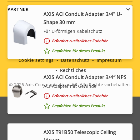
PARTNER
Nachhaltigkeit
-
AXIS ACI Conduit Adapter 3/4" U-
Shape 30 mm
Für U-förmigen Kabelschutz
Social
Erfordert zusätzliches Zubehör
Empfohlen für dieses Produkt
menu
Cookie settings
Datenschutz
Impressum
Rechtliches
AXIS ACI Conduit Adapter 3/4″ NPS
© 2026
Axis Communications AB. Alle Rechte vorbehalten.
ACI-Adapter mit Gewinde
Legal
Erfordert zusätzliches Zubehör
menu
Empfohlen für dieses Produkt
AXIS T91B50 Telescopic Ceiling