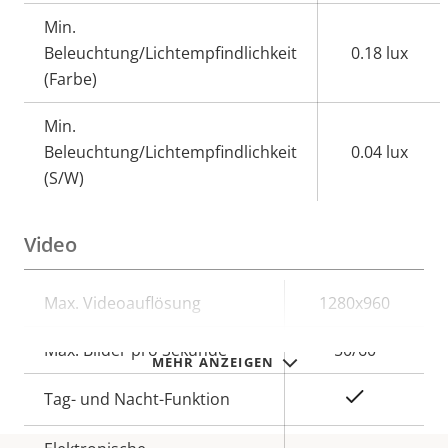
Min.
Beleuchtung/Lichtempfindlichkeit
0.18 lux
(Farbe)
Min.
Beleuchtung/Lichtempfindlichkeit
0.04 lux
(S/W)
Video
Eigentumsbeschreibung
Max. Videoauflösung
Eigentumswert
1280x960
Max. Bilder pro Sekunde
50/60
MEHR ANZEIGEN
Ja
Tag- und Nacht-Funktion