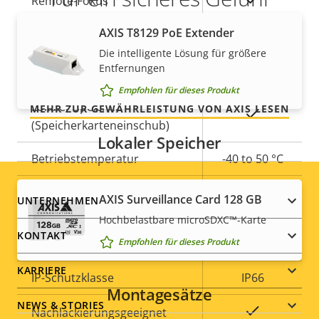
Remote-Fokus
AXIS T8129 PoE Extender
Unsere 3-jährige Gewährleistung bietet
Ja
Remote-Zoom
störungsfreien Betrieb und Kontrolle über Ihre
Die intelligente Lösung für größere
Entfernungen
Kosten.
Integrierte IR-Beleuchtung
–
Empfohlen für dieses Produkt
Lokaler Speicher
MEHR ZUR GEWÄHRLEISTUNG VON AXIS LESEN
Ja
(Speicherkarteneinschub)
Lokaler Speicher
Betriebstemperatur
-40 to 50 °C
Für den Außenbereich
Footer
AXIS Surveillance Card 128 GB
Ja
UNTERNEHMEN
geeignet
Hochbelastbare microSDXC™-Karte
menu
KONTAKT
Empfohlen für dieses Produkt
Vandalismus-Schutzklasse
IK10
KARRIERE
IP-Schutzklasse
IP66
Montagesätze
NEWS & STORIES
Ja
Nachlackierungsgeeignet