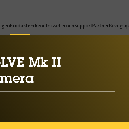
ngen
Produkte
Erkenntnisse
Lernen
Support
Partner
Bezugsqu
LVE Mk II
amera