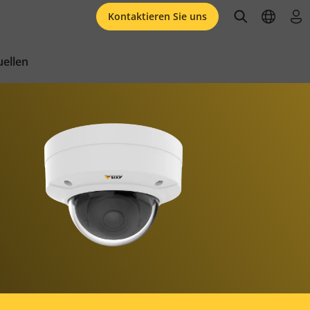
open searc
open l
an
Kontaktieren Sie uns
ellen