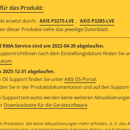
für das Produkt:
,
kt ersetzt durch:
AXIS P3275-LVE
AXIS P3285-LVE
n dieser Produkte siehe das jeweilige Datenblatt.
 RMA-Service sind am 2022-04-30 abgelaufen.
upportrichtlinien nach dem Einstellungsdatum finden Sie u
datum
.
m 2025-12-31 abgelaufen.
 OS Support finden Sie unter
AXIS OS-Portal
.
en Sie in der Produktdokumentation und auf den Support-S
 Supportzeitraums werden keine weiteren Aktualisierungen v
er
Downloadseite für die Gerätesoftware
.
ei Produkten, die keine Aktualisierungen mehr erhalten, d. h. das
nterstützt wird und möglicherweise bekannte Fehler und Sicherhei