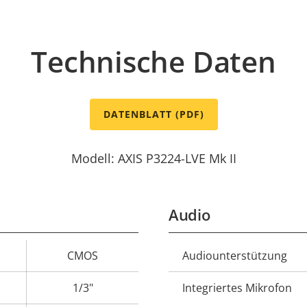
Technische Daten
DATENBLATT (PDF)
Modell: AXIS P3224-LVE Mk II
Audio
CMOS
Audiounterstützung
Eigentumswert
Eigentumsbeschreib
1/3"
Integriertes Mikrofon