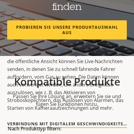
finden
AXIS Speed Monitor eignet sich ideal zum Messen
der Fahrzeuggeschwindigkeit und zum Überwachen
von Straßen. Es sammelt und verarbeitet
PROBIEREN SIE UNSERE PRODUKTAUSWAHL
Radardaten und präsentiert diese als visuelle
AUS
Overlays im Kamera-Feed. Das bedeutet, dass Sie die
Geschwindigkeit in Echtzeit anzeigen können. Durch
die Kombination dieser Lösung mit Monitoren für
die öffentliche Ansicht können Sie Live-Nachrichten
senden, in denen Sie zu schnell fahrende Fahrer
auffordern, vom Gas zu gehen. Die Daten können
Kompatible Produkte
auch verwendet werden, um andere Ereignisse
auszulösen, wie z. B. das Aktivieren von
Passen Sie Ihre Lösung an, erweitern Sie sie und
Stroboskoplichtern, das Auslösen von Alarmen, das
fügen Sie Funktionen hinzu.
Starten von Kameraaufzeichnungen und mehr.
VERBINDUNG MIT DIGITALEM GESCHWINDIGKEITSSCHILD
Nach Produkttyp filtern: