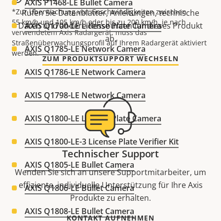
AXIS P1468-LE Bullet Camera
*Zur Überwachung von Geschwindigkeiten zwischen
Rufen Sie Datenblätter, Anleitungen, technische
55 km/h und 105 km/h oder bis zu 200 km/h, je nach
Daten und andere Ressourcen für dieses Produkt
AXIS Q1700-LE License Plate Camera
verwendetem Axis Radargerät, muss das
ab.
Straßenüberwachungsprofil auf Ihrem Radargerät aktiviert
AXIS Q1785-LE Network Camera
werden.
ZUM PRODUKTSUPPORT WECHSELN
AXIS Q1786-LE Network Camera
AXIS Q1798-LE Network Camera
AXIS Q1800-LE License Plate Camera
AXIS Q1800-LE-3 License Plate Verifier Kit
Technischer Support
AXIS Q1805-LE Bullet Camera
Wenden Sie sich an unsere Supportmitarbeiter, um
effiziente, individuelle Unterstützung für Ihre Axis
AXIS Q1806-LE Bullet Camera
Produkte zu erhalten.
AXIS Q1808-LE Bullet Camera
KONTAKT AUFNEHMEN