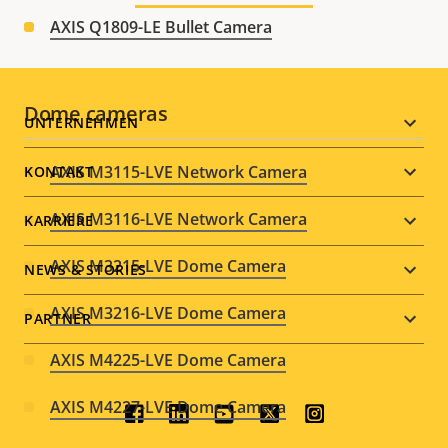
AXIS Q1809-LE Bullet Camera
Dome cameras
Footer
UNTERNEHMEN
menu
AXIS M3115-LVE Network Camera
KONTAKT
AXIS M3116-LVE Network Camera
KARRIERE
AXIS M3215-LVE Dome Camera
NEWS & STORIES
AXIS M3216-LVE Dome Camera
PARTNER
AXIS M4225-LVE Dome Camera
AXIS M4227-LVE Dome Camera
Social