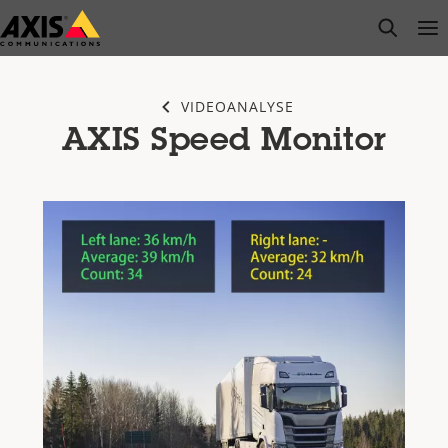
Zum
open s
Op
Clo
Hauptinhalt
springen
VIDEOANALYSE
AXIS Speed Monitor