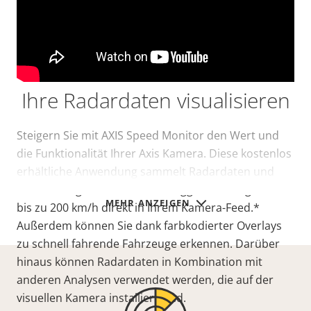
Ihre Radardaten visualisieren
Steigern Sie mit AXIS Speed Monitor den Wert und
die Funktionalität Ihrer Axis Kamera. Diese kostenlos
erhältliche Anwendung sammelt Radardaten und
visualisiert gemessene Fahrzeuggeschwindigkeiten
MEHR ANZEIGEN
bis zu 200 km/h direkt in Ihrem Kamera-Feed.*
Außerdem können Sie dank farbkodierter Overlays
zu schnell fahrende Fahrzeuge erkennen. Darüber
hinaus können Radardaten in Kombination mit
anderen Analysen verwendet werden, die auf der
visuellen Kamera installiert sind.