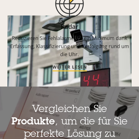
Radar
Reduzieren Sie Fehlalarme auf ein Minimum dank
Erfassung, Klassifizierung und Verfolgung rund um
die Uhr.
WEITER LESEN
Vergleichen Sie
Live-Überwachung und
Produkte
, um die für Sie
Ereignisse
perfekte Lösung zu