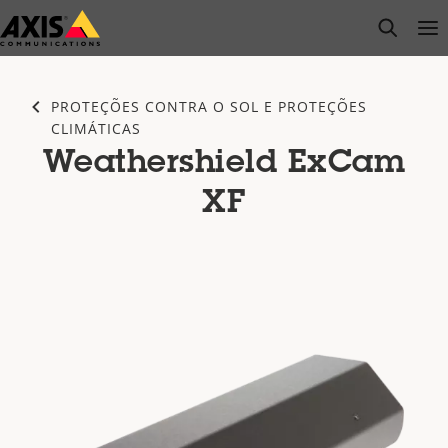
Pular
open s
Op
Clo
para
conteúdo
principal
PROTEÇÕES CONTRA O SOL E PROTEÇÕES
CLIMÁTICAS
Weathershield ExCam
XF