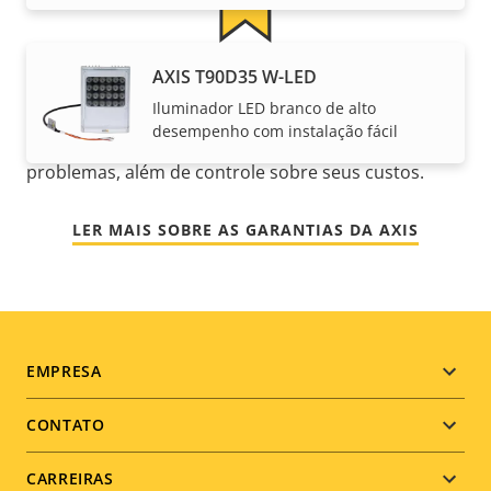
AXIS T90D35 W-LED
Para ainda mais tranquilidade
Iluminador LED branco de alto
desempenho com instalação fácil
Nossa garantia de 3 anos oferece propriedade sem
problemas, além de controle sobre seus custos.
LER MAIS SOBRE AS GARANTIAS DA AXIS
Footer
EMPRESA
menu
CONTATO
CARREIRAS