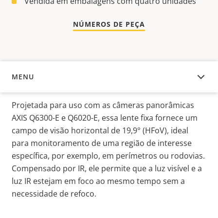
Vendida em embalagens com quatro unidades
NÚMEROS DE PEÇA
MENU
VISÃO GERAL
Projetada para uso com as câmeras panorâmicas
AXIS Q6300-E e Q6020-E, essa lente fixa fornece um
campo de visão horizontal de 19,9° (
HFoV
), ideal
para monitoramento de uma região de interesse
específica, por exemplo, em perímetros ou rodovias.
Compensado por IR, ele permite que a luz visível e a
luz IR estejam em foco ao mesmo tempo sem a
necessidade de refoco.