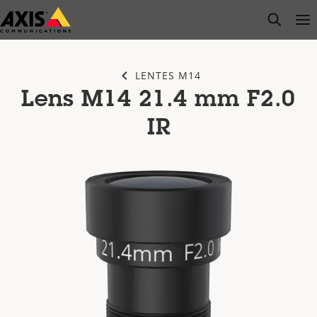
Pular
open s
Op
Clo
para
conteúdo
principal
LENTES M14
Lens M14 21.4 mm F2.0
IR