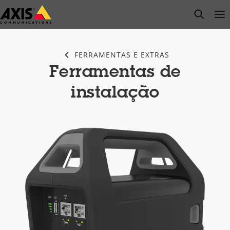
Pular
open s
Op
Clo
para
conteúdo
principal
FERRAMENTAS E EXTRAS
Ferramentas de
instalação