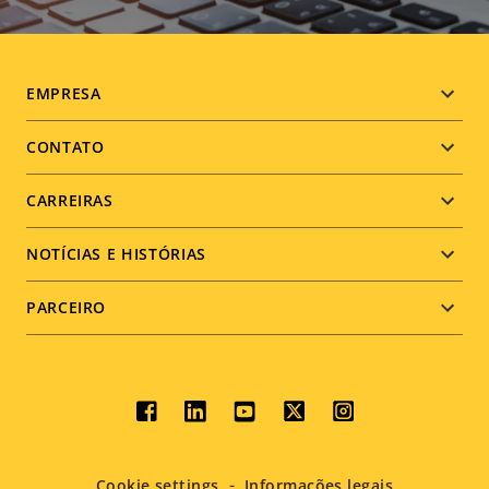
Footer
EMPRESA
menu
CONTATO
CARREIRAS
NOTÍCIAS E HISTÓRIAS
PARCEIRO
Social
menu
Cookie settings
Informações legais