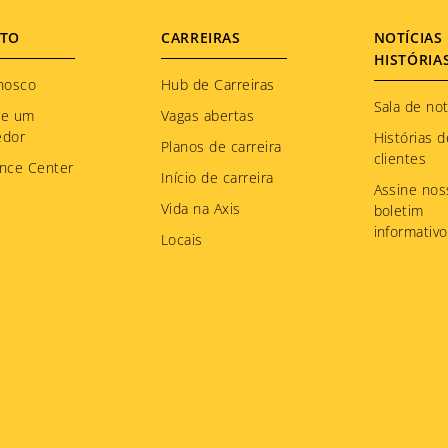
TO
CARREIRAS
NOTÍCIAS 
HISTÓRIA
nosco
Hub de Carreiras
Sala de not
re um
Vagas abertas
edor
Histórias d
Planos de carreira
clientes
nce Center
Início de carreira
Assine nos
Vida na Axis
boletim
informativo
Locais