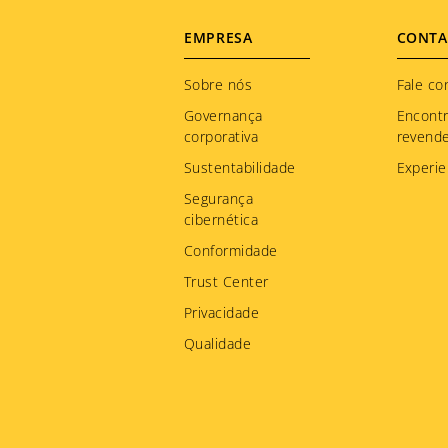
Footer
EMPRESA
CONTA
menu
Sobre nós
Fale co
Governança
Encont
corporativa
revend
Sustentabilidade
Experie
Segurança
cibernética
Conformidade
Trust Center
Privacidade
Qualidade