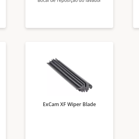
Bocal de reposição do lavador
ExCam XF Wiper Blade