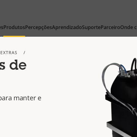
es
Produtos
Percepções
Aprendizado
Suporte
Parceiro
Onde 
 EXTRAS
s de
para manter e