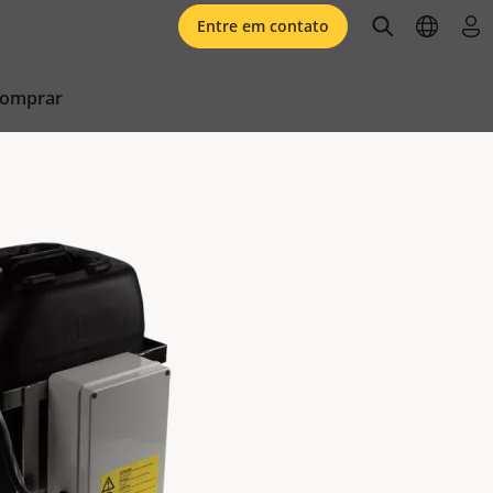
open searc
open l
faz
Entre em contato
comprar