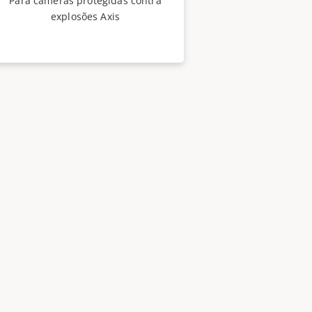
Para câmeras protegidas contra
explosões Axis