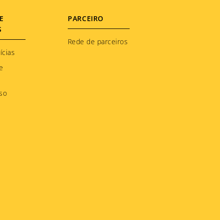
E
PARCEIRO
S
Rede de parceiros
ícias
e
so