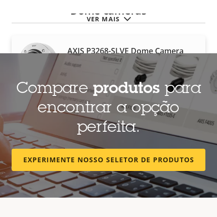
Dome cameras
VER MAIS
AXIS P3268-SLVE Dome Camera
Dome de 8 MP em aço inoxidável com
aprendizado profundo
Compare
produtos
para
encontrar a opção
AXIS Q3538-SLVE Dome Camera
perfeita.
Dome 8 MP de aço inoxidável para
áreas corrosivas
EXPERIMENTE NOSSO SELETOR DE PRODUTOS