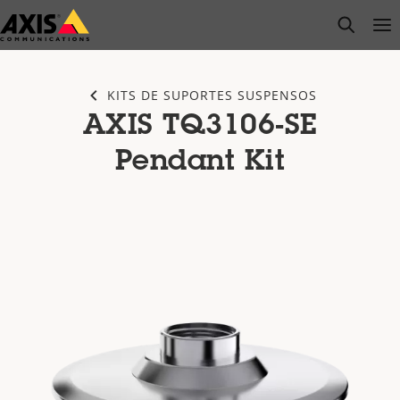
Pular
open s
Op
Clo
para
conteúdo
principal
KITS DE SUPORTES SUSPENSOS
AXIS TQ3106-SE
Pendant Kit