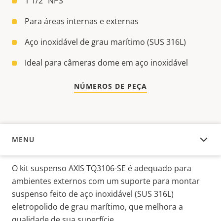
1 1/2” NPS
Para áreas internas e externas
Aço inoxidável de grau marítimo (SUS 316L)
Ideal para câmeras dome em aço inoxidável
NÚMEROS DE PEÇA
MENU
VISÃO GERAL
O kit suspenso AXIS TQ3106-SE é adequado para
ambientes externos com um suporte para montar
suspenso feito de aço inoxidável (SUS 316L)
eletropolido de grau marítimo, que melhora a
qualidade de sua superfície.