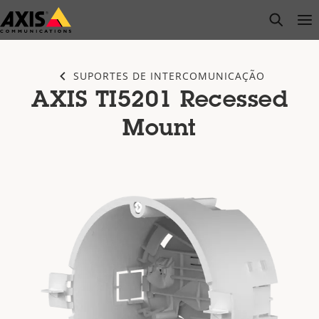
Pular
open s
Op
Clo
para
conteúdo
principal
SUPORTES DE INTERCOMUNICAÇÃO
AXIS TI5201 Recessed
Mount