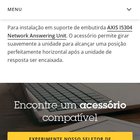
MENU
VISÃO GERAL
Para instalação em suporte de embutirda
AXIS I5304
Network Answering Unit
. O acessório permite girar
suavemente a unidade para alcançar uma posição
perfeitamente horizontal após a unidade de
resposta ser encaixada.
Encontre um
acessório
compatível
EXPERIMENTE NOSSO SELETOR DE