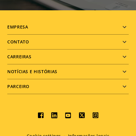
Footer
EMPRESA
menu
CONTATO
CARREIRAS
NOTÍCIAS E HISTÓRIAS
PARCEIRO
Social
menu
Cookie settings
Informações legais