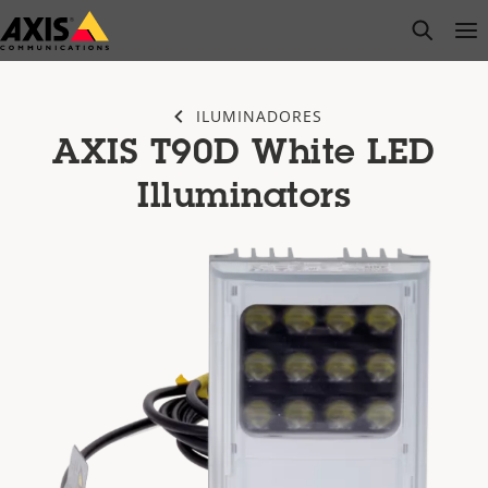
Pular
open s
Op
Clo
para
conteúdo
principal
ILUMINADORES
AXIS T90D White LED
Illuminators