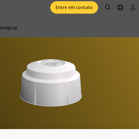
open searc
open l
faz
Entre em contato
comprar