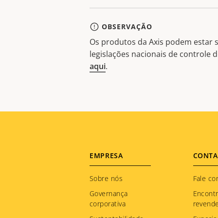
OBSERVAÇÃO
Os produtos da Axis podem estar s
legislações nacionais de controle
aqui
.
Footer
EMPRESA
CONTA
menu
Sobre nós
Fale co
Governança
Encont
corporativa
revend