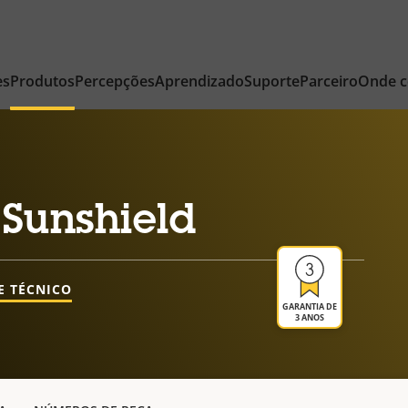
es
Produtos
Percepções
Aprendizado
Suporte
Parceiro
Onde 
Sunshield
E TÉCNICO
GARANTIA DE
3 ANOS