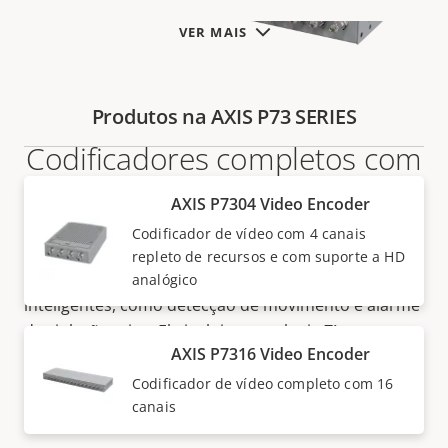
VER MAIS
Produtos na AXIS P73 SERIES
Codificadores completos com
até 16 canais
AXIS P7304 Video Encoder
Codificador de vídeo com 4 canais
A AXIS P73 Video Encoder Series oferece suporte a
repleto de recursos e com suporte a HD
controle PTZ, áudio bidirecional e análises
analógico
inteligentes, como detecção de movimento e alarme
de violação ativo. Ela inclui a tecnologia
Zipstream
AXIS P7316 Video Encoder
com H.264/H.265 para reduzir consideravelmente os
requisitos de largura de banda e armazenamento.
Codificador de vídeo completo com 16
canais