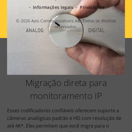
Informações legais
Privacidade
© 2026
Axis Communications AB. Todos os direitos
reservados.
Legal
menu
Migração direta para
monitoramento IP
Esses codificadores confiáveis oferecem suporte a
câmeras analógicas padrão e HD com resolução de
até 4K*. Eles permitem que você migre para o