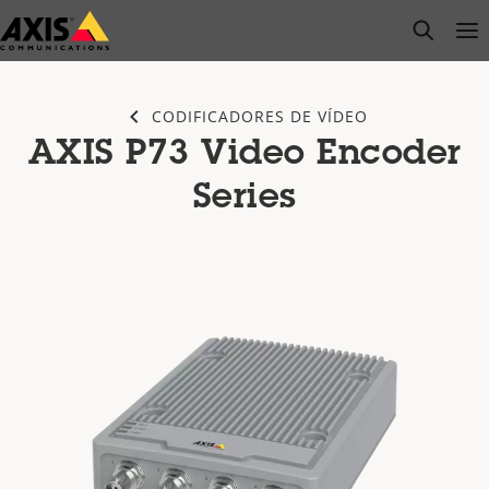
Pular
open s
Op
Clo
para
conteúdo
principal
CODIFICADORES DE VÍDEO
AXIS P73 Video Encoder
Series