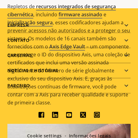
Repletos de
recursos integrados de segurança
cibernética
, incluindo
firmware assinado
e
inicialização segura
, esses codificadores ajudam a
Footer
EMPRESA
prevenir acessos não autorizados e a proteger o seu
menu
sistema. Os modelos de 16 canais também são
CONTATO
fornecidos com o
Axis Edge Vault
– um componente
que protege o ID do dispositivo Axis, uma coleção de
CARREIRAS
certificados que inclui uma versão assinada
digitalmente do número de série globalmente
NOTÍCIAS E HISTÓRIAS
exclusivo do seu dispositivo Axis. E, graças às
PARCEIRO
atualizações contínuas de firmware, você pode
contar com a Axis para receber qualidade e suporte
de primeira classe.
Social
menu
Cookie settings
Informações legais