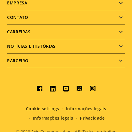
Footer
EMPRESA
menu
CONTATO
CARREIRAS
NOTÍCIAS E HISTÓRIAS
PARCEIRO
Social
menu
Cookie settings
Informações legais
Informações legais
Privacidade
© 2026
Axis Communications AB. Todos os direitos