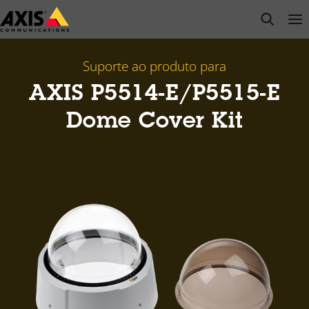
Pular
open s
Op
Clo
para
conteúdo
principal
Suporte ao produto para
AXIS P5514-E/P5515-E
Dome Cover Kit