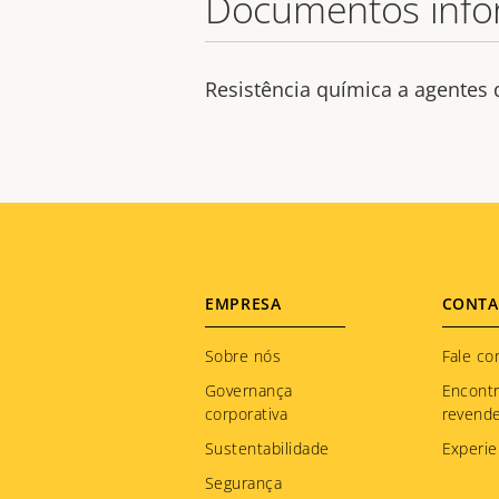
Documentos info
Resistência química a agentes
Footer
EMPRESA
CONTA
menu
Sobre nós
Fale co
Governança
Encont
corporativa
revend
Sustentabilidade
Experie
Segurança