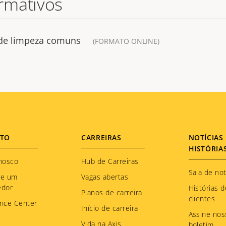
rmativos
 de limpeza comuns
(FORMATO ONLINE)
TO
CARREIRAS
NOTÍCIAS 
HISTÓRIA
nosco
Hub de Carreiras
Sala de not
re um
Vagas abertas
edor
Histórias d
Planos de carreira
clientes
nce Center
Início de carreira
Assine nos
Vida na Axis
boletim