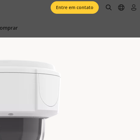
open searc
open l
faz
Entre em contato
comprar