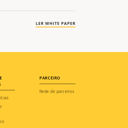
LER WHITE PAPER
E
PARCEIRO
S
Rede de parceiros
ícias
e
so