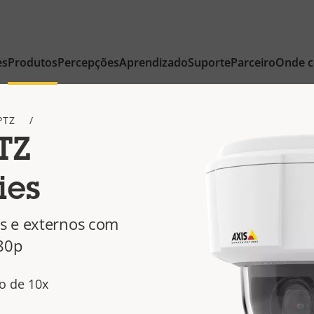
es
Produtos
Percepções
Aprendizado
Suporte
Parceiro
Onde 
PTZ
TZ
ies
s e externos com
80p
o de 10x