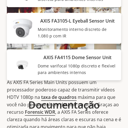
AXIS FA3105-L Eyeball Sensor Unit
Monitoramento interno discreto de
1.080 p com IR
AXIS FA4115 Dome Sensor Unit
Detalhes excelentes
Dome varifocal 1080p discreto e flexível
para ambientes internos
As AXIS FA Series Main Units possuem um
processador poderoso capaz de transmitir vídeos
HDTV 1080p na
taxa de quadros
máxima para que
Documentação
você não perca nenhum detalhe ou ação. Graças ao
recurso
Forensic WDR
, a AXIS FA Series oferece
clareza quando há áreas claras e escuras na cena e é
otimizada para movimento para que não haja