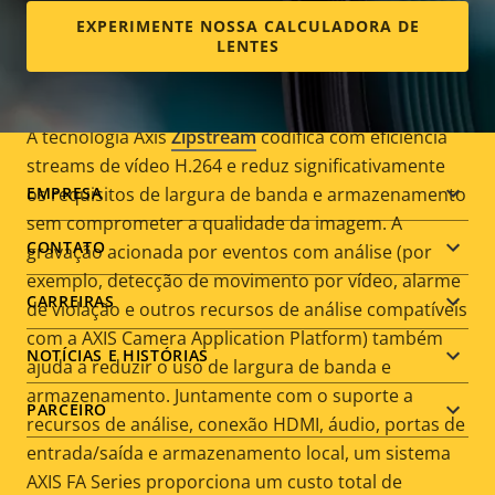
EXPERIMENTE NOSSA CALCULADORA DE
LENTES
Econômica e rica em recursos
A tecnologia Axis
Zipstream
codifica com eficiência
streams de vídeo H.264 e reduz significativamente
Footer
os requisitos de largura de banda e armazenamento
EMPRESA
sem comprometer a qualidade da imagem. A
menu
CONTATO
gravação acionada por eventos com análise (por
exemplo, detecção de movimento por vídeo, alarme
CARREIRAS
de violação e outros recursos de análise compatíveis
com a AXIS Camera Application Platform) também
NOTÍCIAS E HISTÓRIAS
ajuda a reduzir o uso de largura de banda e
armazenamento. Juntamente com o suporte a
PARCEIRO
recursos de análise, conexão HDMI, áudio, portas de
entrada/saída e armazenamento local, um sistema
AXIS FA Series proporciona um custo total de