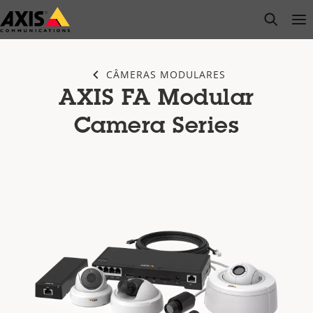
Pular
open s
Op
Clo
para
conteúdo
principal
CÂMERAS MODULARES
AXIS FA Modular
Camera Series