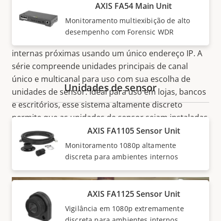
AXIS FA54 Main Unit
A AXIS FA Series é uma série de câmeras modulares
Monitoramento multiexibição de alto
de alto desempenho e preço atraente que permite
desempenho com Forensic WDR
monitorar de forma discreta até quatro áreas
internas próximas usando um único endereço IP. A
série compreende unidades principais de canal
único e multicanal para uso com sua escolha de
Unidades de sensor
unidades de sensor. Ideal para uso em lojas, bancos
e escritórios, esse sistema altamente discreto
permite que as unidades de sensor sejam instaladas
em praticamente qualquer lugar – e a lente da
AXIS FA1105 Sensor Unit
câmera pode ser a única parte visível.
Monitoramento 1080p altamente
discreta para ambientes internos
AXIS FA1125 Sensor Unit
Vigilância em 1080p extremamente
discreta para ambientes internos