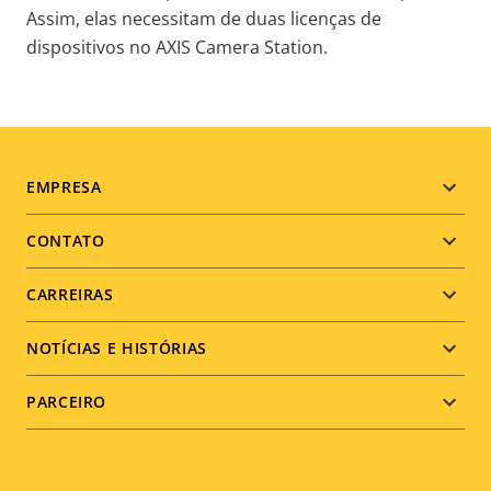
Assim, elas necessitam de duas licenças de
dispositivos no AXIS Camera Station.
Footer
EMPRESA
menu
CONTATO
CARREIRAS
NOTÍCIAS E HISTÓRIAS
PARCEIRO