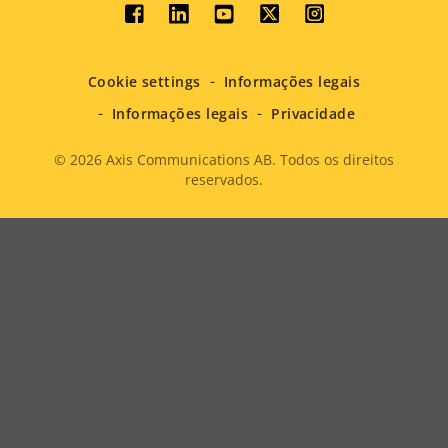
Social
menu
Cookie settings
Informações legais
Informações legais
Privacidade
© 2026
Axis Communications AB. Todos os direitos
reservados.
Legal
menu