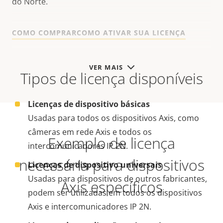
do Norte.
COMO COMPRAR
COMO ATIVAR SUA LICENÇA
VER MAIS
Tipos de licença disponíveis
Licenças de dispositivo básicas
Usadas para todos os dispositivos Axis, como
câmeras em rede Axis e todos os
Exemplo de licença
intercomunicadores IP 2N.
necessária para dispositivos
Licenças de dispositivo universais
Usadas para dispositivos de outros fabricantes,
Axis específicos
podem ser utilizadas em todos os dispositivos
Axis e intercomunicadores IP 2N.