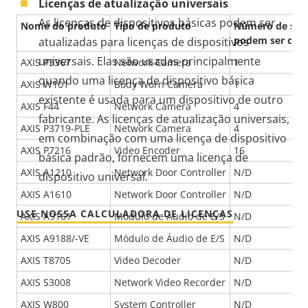
Licenças de atualização universais
As licenças de dispositivos básicas podem ser
Nome do produto
Tipo de produto
Número de sens
podem ser con
atualizadas para licenças de dispositivos
universais. Elas são usadas principalmente
AXIS P3367
Network Camera
1
quando uma licença de dispositivo básica
AXIS W101
Body Worn Camera
1
existente é usada para um dispositivo de outro
AXIS F44
Network Camera
4
fabricante. As licenças de atualização universais,
AXIS P3719-PLE
Network Camera
4
em combinação com uma licença de dispositivo
AXIS P7216
Video Encoder
16
básica padrão, fornecem uma licença de
AXIS A1210
Network Door Controller
N/D
dispositivo universal.
AXIS A1610
Network Door Controller
N/D
USE NOSSA CALCULADORA DE LICENÇAS
AXIS A9161
Módulo de Áudio de E/S
N/D
AXIS A9188/-VE
Módulo de Áudio de E/S
N/D
AXIS T8705
Video Decoder
N/D
AXIS S3008
Network Video Recorder
N/D
AXIS W800
System Controller
N/D