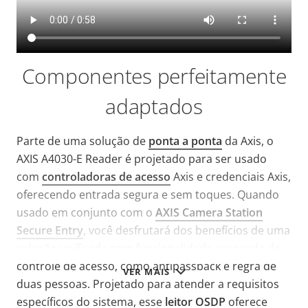
Componentes perfeitamente
adaptados
Parte de uma solução de
ponta a ponta
da Axis, o
AXIS A4030-E Reader é projetado para ser usado
com
controladoras de acesso
Axis e credenciais Axis,
oferecendo entrada segura e sem toques. Quando
usado em conjunto com o
AXIS Camera Station
Secure Entry
, você desfrutará dos benefícios de uma
solução unificada com funcionalidade avançada de
controle de acesso, como antipassback e regra de
VER MAIS
duas pessoas. Projetado para atender a requisitos
específicos do sistema, esse
leitor
OSDP
oferece