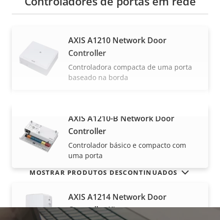
Controladores de portas em rede
AXIS A1210 Network Door
Controller
Controladora compacta de uma porta
baseado na borda
AXIS A1210-B Network Door
VER MAIS
Controller
Controlador básico e compacto com
uma porta
MOSTRAR PRODUTOS DESCONTINUADOS
AXIS A1214 Network Door
Controller Kit