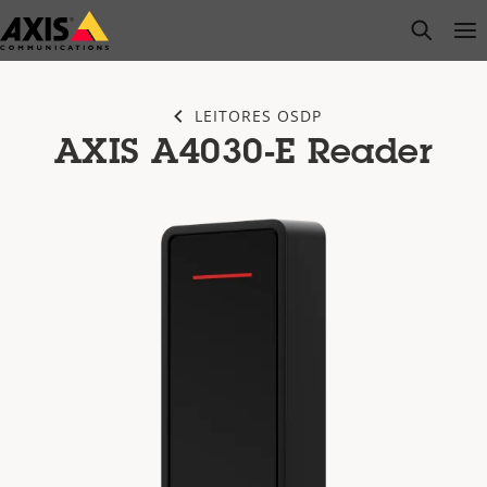
Pular
open s
Op
Clo
para
conteúdo
principal
LEITORES OSDP
AXIS A4030-E Reader