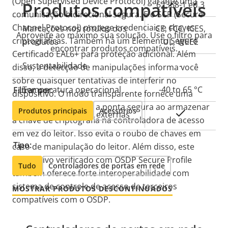
(Open Supervised Device Protocol) garante uma
Produtos compatíveis
62368-1 ed.3
comunicação bidirecional segura. E o SCP (Secure
Channel Protocol) protege credenciais e chaves
Marcações nos rótulos dos
CE, FCC, ICES,
Aproveite ao máximo sua solução. Use o filtro para
criptográficas. Também há um Elemento Seguro
produtos
UL, WEEE
encontrar produtos compatíveis.
Certificado EAL6+ para proteção adicional. Além
Sustentabilidade
-
disso, a detecção de manipulações informa você
sobre quaisquer tentativas de interferir no
Temperatura operacional
-40 to 65 °C
Filtrar por:
dispositivo. O modo transparente fornece uma
criptografia de ponta a ponta segura ao armazenar
Produtos principais
Acessórios
Sim
Para uso em áreas externas
a chave de criptografia na controladora de acesso
em vez do leitor. Isso evita o roubo de chaves em
Tipo:
caso de manipulação do leitor. Além disso, este
dispositivo verificado com OSDP Secure Profile
Tudo
Controladores de portas em rede
também oferece forte interoperabilidade com
sistema de controle de acesso de terceiros
MOSTRAR PRODUTOS DESCONTINUADOS
compatíveis com o OSDP.