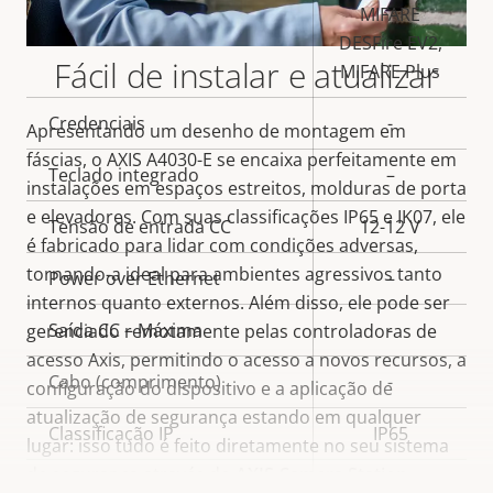
MIFARE
DESFire EV2,
Fácil de instalar e atualizar
MIFARE Plus
Credenciais
-
Apresentando um desenho de montagem em
fáscias, o AXIS A4030-E se encaixa perfeitamente em
Teclado integrado
–
instalações em espaços estreitos, molduras de porta
e elevadores. Com suas classificações IP65 e IK07, ele
Tensão de entrada CC
12-12 V
é fabricado para lidar com condições adversas,
tornando-a ideal para ambientes agressivos tanto
Power over Ethernet
–
internos quanto externos. Além disso, ele pode ser
Saída CC – Máxima
-
gerenciado remotamente pelas controladoras de
acesso Axis, permitindo o acesso a novos recursos, a
Cabo (comprimento)
-
configuração do dispositivo e a aplicação de
atualização de segurança estando em qualquer
Classificação IP
IP65
lugar: isso tudo é feito diretamente no seu sistema
de segurança através do
AXIS Camera Station
Entradas/saídas de alarme
-