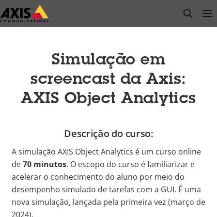
Pular
open s
Op
Clo
para
conteúdo
principal
Simulação em
screencast da Axis:
AXIS Object Analytics
Descrição do curso:
A simulação AXIS Object Analytics é um curso online
de
70 minutos
. O escopo do curso é familiarizar e
acelerar o conhecimento do aluno por meio do
desempenho simulado de tarefas com a GUI. É uma
nova simulação, lançada pela primeira vez (março de
2024).