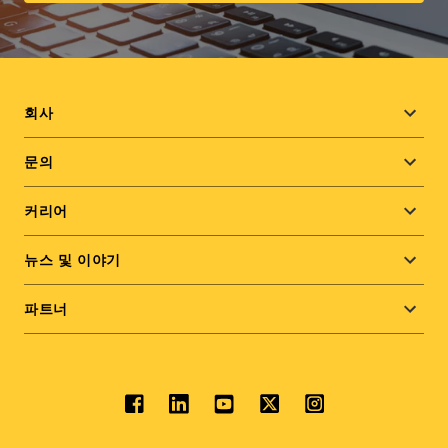
Footer
회사
menu
문의
커리어
뉴스 및 이야기
파트너
Social