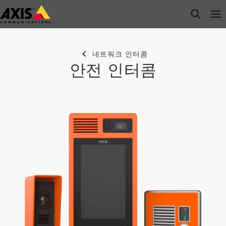
주
open s
Op
Clo
요
내
용
네트워크 인터콤
으
안전 인터콤
로
건
너
뛰
기