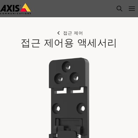
주
open s
Op
Clo
요
내
용
접근 제어
으
접근 제어용 액세서리
로
건
너
뛰
기