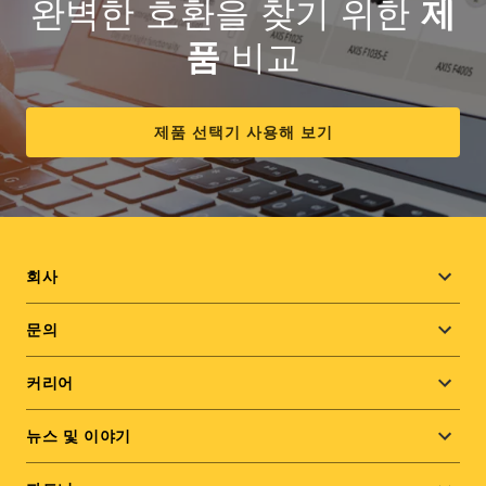
완벽한 호환을 찾기 위한
제
품
비교
제품 선택기 사용해 보기
Footer
회사
menu
문의
커리어
뉴스 및 이야기