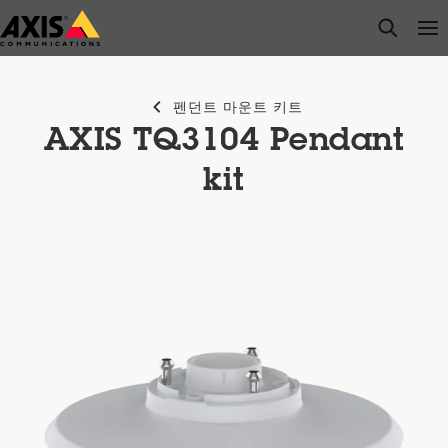
주
open s
Op
Clo
요
내
용
펜던트 마운트 키트
으
AXIS TQ3104 Pendant
로
건
kit
너
뛰
기