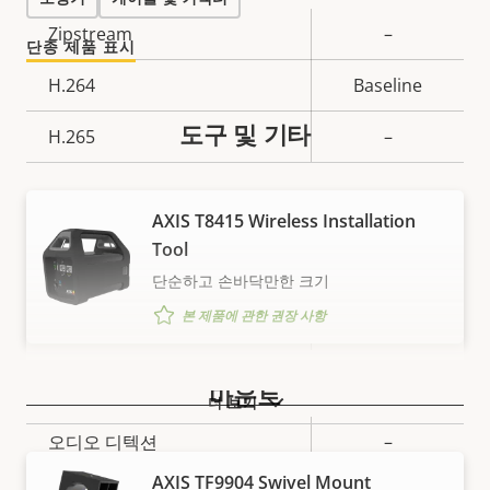
속
Zipstream
–
단종 제품 표시
속
성
성
H.264
Baseline
설
값
명
도구 및 기타
H.265
–
오디오
AXIS T8415 Wireless Installation
Tool
속
오디오 지원
–
단순하고 손바닥만한 크기
속
성
성
본 제품에 관한 권장 사항
양방향 오디오
–
설
값
명
시스템 통합
마운트
더 보기
속
오디오 디텍션
–
속
성
AXIS TF9904 Swivel Mount
성