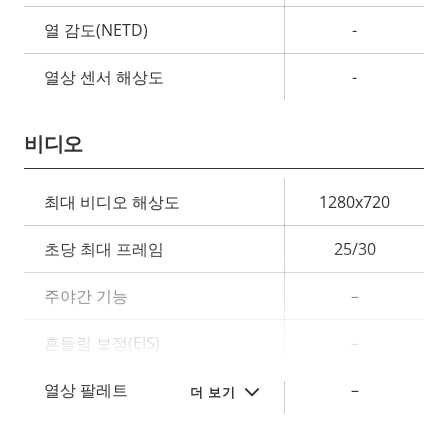
열 감도(NETD)
-
열상 센서 해상도
-
비디오
속
최대 비디오 해상도
1280x720
속
성
성
초당 최대 프레임
25/30
설
값
명
주야간 기능
–
흔들림 보정(EIS)
–
열상 팔레트
–
더 보기