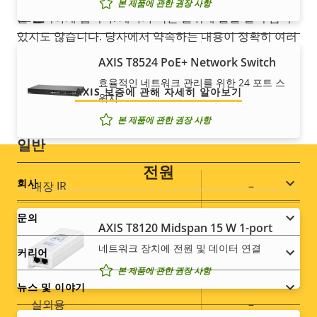
본 제품에 관한 권장 사항
보안
을 관리하게 됩니다. 게다가 작은 글귀에 놀랄 일이 숨어
있지도 않습니다. 당사에서 약속하는 내용이 정확히 여러
분이 얻는 것입니다.
속
예
HTTPS 암호화
AXIS T8524 PoE+ Network Switch
속
성
효율적인 네트워크 관리를 위한 24 포트 스
성
AXIS 보증에 관해 자세히 알아보기
설
예
IEEE 802.1X
위치
값
명
본 제품에 관한 권장 사항
일반
전원
Footer
회사
속
내장 IR
–
속
성
menu
성
문의
로컬 스토리지(메모리 카드 슬
설
예
AXIS T8120 Midspan 15 W 1-port
값
롯)
명
네트워크 장치에 전원 및 데이터 연결
커리어
작동 온도
-20 to 50 °C
본 제품에 관한 권장 사항
뉴스 및 이야기
실외용
–