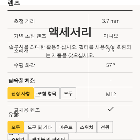
렌즈
속
초점 거리
3.7 mm
속
액세서리
성
성
가변 초점 렌즈
아니요
설
값
명
솔루션을 최대한 활용하십시오. 필터를 사용하여 호환되
조리개
2.5
는 제품을 찾으십시오.
수평 화각
57 °
수직 화각
-
필터링 기준:
권장 사항
포함 항목
모두
렌즈 마운트
M12
예
교체용 렌즈
유형:
모두
도구 및 기타
마운트
스위치
전원
압축
조명기
케이블 및 커넥터