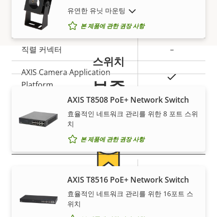
예
액티브 탬퍼링
설
값
유연한 유닛 마운팅
단종 제품 표시
명
알람 입력/출력
1/1
본 제품에 관한 권장 사항
직렬 커넥터
–
스위치
AXIS Camera Application
예
보증
Platform
AXIS T8508 PoE+ Network Switch
예
디지털 I/O
효율적인 네트워크 관리를 위한 8 포트 스위
치
본 제품에 관한 권장 사항
네트워크
속
예
PoE(Power over Ethernet)
속
AXIS T8516 PoE+ Network Switch
성
안심할 수 있는 5년 보증
성
효율적인 네트워크 관리를 위한 16포트 스
설
PoE 클래스
2
값
위치
명
새로운 5년 보증을 통해 수년간 문제 없이 소유하고, 비용