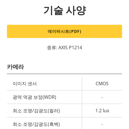
기술 사양
데이터시트(PDF)
종류: AXIS P1214
카메라
속
이미지 센서
CMOS
속
성
성
광역 역광 보정(WDR)
-
설
값
명
최소 조명/감광도(컬러)
1.2 lux
최소 조명/감광도(흑백)
-