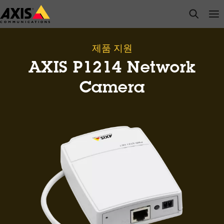
주
open s
Op
Clo
요
내
용
제품 지원
으
AXIS P1214 Network
로
건
Camera
너
뛰
기