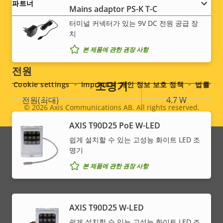
파트너
Mains adaptor PS-K T-C
파손 등급
-
터미널 커넥터가 있는 9V DC 전원 공급 장
치
IP 등급
-
본 제품에 관한 권장 사항
Social
전원
menu
조명기
Cookie settings
Imprint
개인 정보 보호 정책
법률
속
전원(최대)
4.7 W
속
© 2026
Axis Communications AB. All rights reserved.
Legal
성
성
전원(평균)
-
AXIS T90D25 PoE W-LED
설
값
menu
명
쉽게 설치할 수 있는 고성능 화이트 LED 조
DC 입력 전압
8-28 V
명기
본 제품에 관한 권장 사항
AXIS T90D25 W-LED
쉽게 설치할 수 있는 고성능 화이트 LED 조