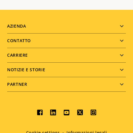
Footer
AZIENDA
menu
CONTATTO
CARRIERE
NOTIZIE E STORIE
PARTNER
Social
menu
Cookie settings
Informazioni legali