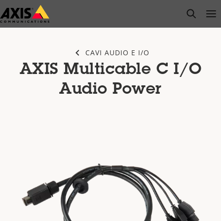
Salta
open s
Op
Clo
al
contenuto
principale
CAVI AUDIO E I/O
AXIS Multicable C I/O
Audio Power