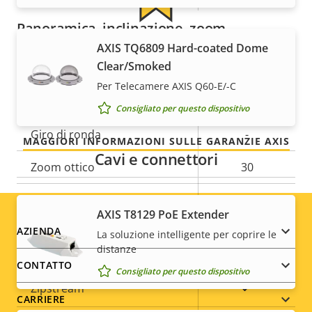
Panoramica, inclinazione, zoom
Per tranquillità
AXIS TQ6809 Hard-coated Dome
Clear/Smoked
Descrizione
Ampiezza di rotazione
Valore
360 endless
La nostra garanzia di 3 anni offre funzionamento
della
Per Telecamere AXIS Q60-E/-C
della
Intervallo di inclinazione
-20 to 200
senza problemi e contenimento dei costi.
proprietà
proprietà
Consigliato per questo dispositivo
Giro di ronda
-
MAGGIORI INFORMAZIONI SULLE GARANZIE AXIS
Cavi e connettori
Zoom ottico
30
Zoom digitale
12
AXIS T8129 PoE Extender
Footer
AZIENDA
La soluzione intelligente per coprire le
Compressione
distanze
menu
CONTATTO
Consigliato per questo dispositivo
Descrizione
Valore
Sì
Zipstream
CARRIERE
della
della