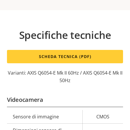
Specifiche tecniche
SCHEDA TECNICA (PDF)
Varianti: AXIS Q6054-E Mk II 60Hz / AXIS Q6054-E Mk II
50Hz
Videocamera
Descrizione
Sensore di immagine
Valore
CMOS
della
della