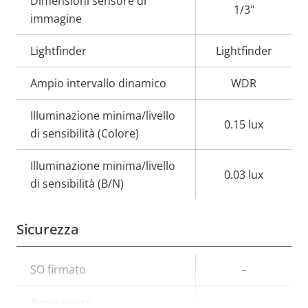
Dimensioni sensore di
proprietà
proprietà
1/3"
immagine
Lightfinder
Lightfinder
Ampio intervallo dinamico
WDR
Illuminazione minima/livello
0.15 lux
di sensibilità (Colore)
Illuminazione minima/livello
0.03 lux
di sensibilità (B/N)
Sicurezza
Descrizione
SO firmato
Valore
–
della
della
Avvio sicuro
–
proprietà
proprietà