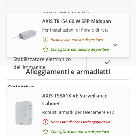
Descrizione
Massima risoluzione video
Valore
1280x720
VISUALIZZA DI PIÙ
della
della
Fotogrammi massimi al
AXIS T8154 60 W SFP Midspan
proprietà
proprietà
50/60
secondo
Per installazioni di fibra e di rete
Incluso con questo dispositivo
Sì
Riprese diurne/notturne
MOSTRA DISPOSITIVI FUORI PRODUZIONE
Consigliato per questo dispositivo
Stabilizzatore elettronico
Sì
dell'immagine
Alloggiamenti e armadietti
Obiettivo
Garanzia
AXIS T98A18-VE Surveillance
Cabinet
Descrizione
Lunghezza focale
Valore
4.4 - 132 mm
Robusti armadi per telecamere PTZ
della
della
Campo visivo orizzontale
58.3 - 2.5 °
proprietà
proprietà
Necessita di accessorio aggiuntivo
Consigliato per questo dispositivo
Campo visivo verticale
34.0 - 1.4 °