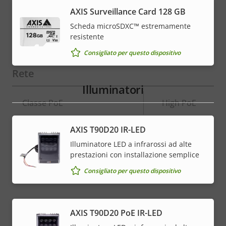
della
della
AXIS Surveillance Card 128 GB
Antimanomissione attiva
–
proprietà
proprietà
Scheda microSDXC™ estremamente
resistente
Ingressi/uscite allarmi
-
Consigliato per questo dispositivo
Rete
Illuminatori
Descrizione
Classe PoE
Valore
High PoE
della
della
proprietà
proprietà
AXIS T90D20 IR-LED
* Alcune specifiche tecniche possono variare a seconda
Illuminatore LED a infrarossi ad alte
dell'opzione hardware scelta.
prestazioni con installazione semplice
Consigliato per questo dispositivo
AXIS T90D20 PoE IR-LED