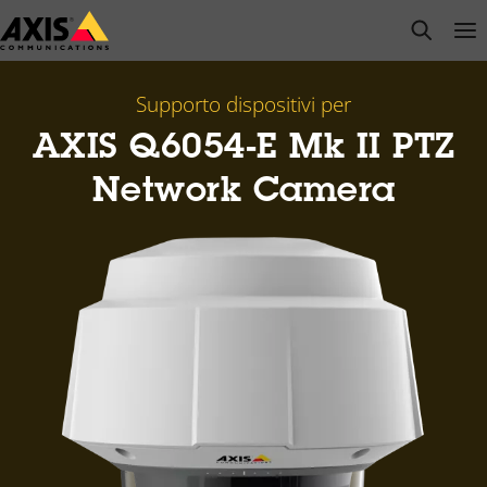
Salta
open s
Op
Clo
al
contenuto
principale
Supporto dispositivi per
AXIS Q6054-E Mk II PTZ
Network Camera