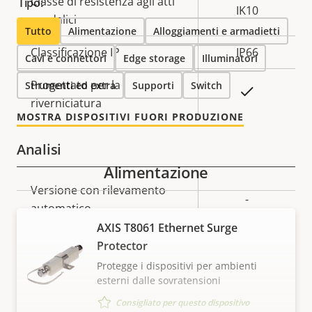
Classe di resistenza agli atti
Tipo:
IK10
vandalici
Tutto
Alimentazione
Alloggiamenti e armadietti
Classificazione IP
IP66
Cavi e connettori
Edge storage
Illuminatori
Progettato per la
Strumenti ed extra
Supporti
Switch
Sì
riverniciatura
MOSTRA DISPOSITIVI FUORI PRODUZIONE
Analisi
Alimentazione
Descrizione
Versione con rilevamento
Valore
-
della
automatico
della
proprietà
proprietà
AXIS T8061 Ethernet Surge
Assistenza orientamento
-
Protector
Protegge i dispositivi per ambienti
esterni dalle sovratensioni
Video
Consigliato per questo dispositivo