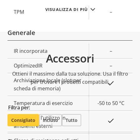
VISUALIZZA DI PIÙ
TPM
–
Generale
Descrizione
IR incorporata
Valore
–
Accessori
della
della
OptimizedIR
–
proprietà
proprietà
Ottieni il massimo dalla tua soluzione. Usa il filtro
Archiviazione locale (slot per
per trovare i prodotti compatibili.
Sì
scheda di memoria)
Temperatura di esercizio
-50 to 50 °C
Filtra per:
Pronta per l'utilizzo in
Consigliato
Incluso
Tutto
Sì
ambienti esterni