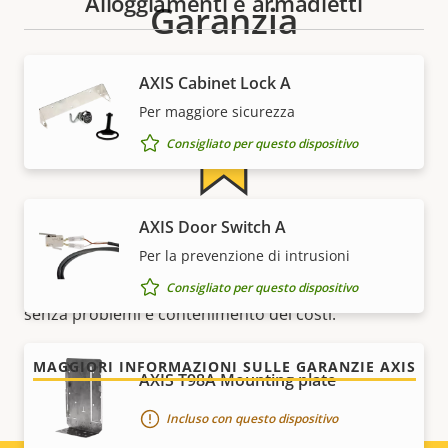
Alloggiamenti e armadietti
Garanzia
AXIS Cabinet Lock A
Per maggiore sicurezza
Consigliato per questo dispositivo
AXIS Door Switch A
Per tranquillità
Per la prevenzione di intrusioni
La nostra garanzia di 3 anni offre funzionamento
Consigliato per questo dispositivo
senza problemi e contenimento dei costi.
MAGGIORI INFORMAZIONI SULLE GARANZIE AXIS
AXIS T98A Mounting plate
Incluso con questo dispositivo