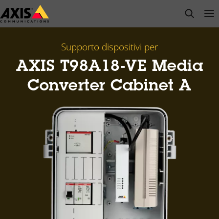
Salta
open s
Op
Clo
al
contenuto
principale
Supporto dispositivi per
AXIS T98A18-VE Media
Converter Cabinet A