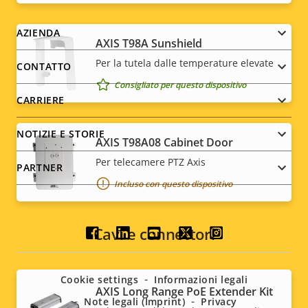
Footer
AZIENDA
AXIS T98A Sunshield
menu
Per la tutela dalle temperature elevate
CONTATTO
Consigliato per questo dispositivo
CARRIERE
NOTIZIE E STORIE
AXIS T98A08 Cabinet Door
Per telecamere PTZ Axis
PARTNER
Incluso con questo dispositivo
Cavi e connettori
Social
menu
Cookie settings
Informazioni legali
AXIS Long Range PoE Extender Kit
Note legali (Imprint)
Privacy