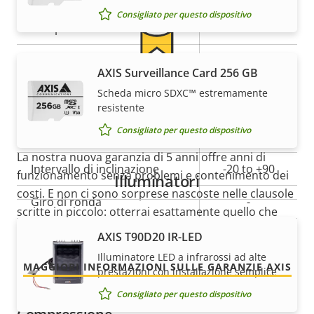
della
della
Consigliato per questo dispositivo
Campo visivo orizzontale
63.7 - 2.3 °
proprietà
proprietà
Campo visivo verticale
34.5 - 1.2 °
AXIS Surveillance Card 256 GB
5 anni di garanzia per la
Panoramica, inclinazione, zoom
Scheda micro SDXC™ estremamente
resistente
massima tranquillità
Consigliato per questo dispositivo
Descrizione
Ampiezza di rotazione
Valore
+/-170
della
della
La nostra nuova garanzia di 5 anni offre anni di
Intervallo di inclinazione
-20 to +90
proprietà
proprietà
funzionamento senza problemi e contenimento dei
Illuminatori
costi. E non ci sono sorprese nascoste nelle clausole
Giro di ronda
-
scritte in piccolo: otterrai esattamente quello che
promettiamo.
Zoom ottico
30
AXIS T90D20 IR-LED
Illuminatore LED a infrarossi ad alte
Zoom digitale
12
MAGGIORI INFORMAZIONI SULLE GARANZIE AXIS
prestazioni con installazione semplice
Consigliato per questo dispositivo