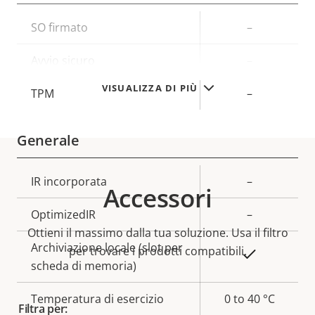
Descrizione
SO firmato
Valore
–
della
della
Avvio sicuro
–
proprietà
proprietà
VISUALIZZA DI PIÙ
TPM
–
Generale
Descrizione
IR incorporata
Valore
–
Accessori
della
della
OptimizedIR
–
proprietà
proprietà
Ottieni il massimo dalla tua soluzione. Usa il filtro
Archiviazione locale (slot per
per trovare i prodotti compatibili.
Sì
scheda di memoria)
Temperatura di esercizio
0 to 40 °C
Filtra per: