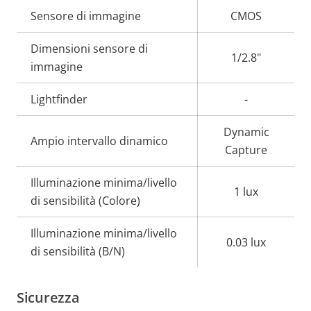
Descrizione
Sensore di immagine
Valore
CMOS
della
della
Dimensioni sensore di
proprietà
proprietà
1/2.8"
immagine
Lightfinder
-
Dynamic
Ampio intervallo dinamico
Capture
Illuminazione minima/livello
1 lux
di sensibilità (Colore)
Illuminazione minima/livello
0.03 lux
di sensibilità (B/N)
Sicurezza