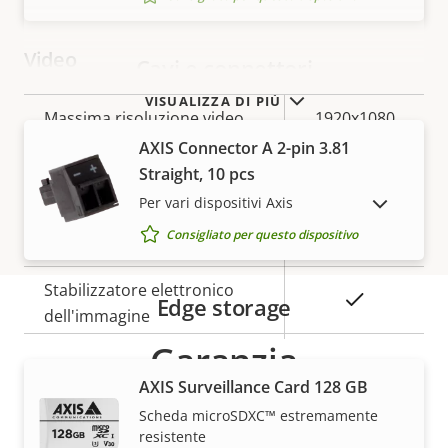
Video
Cavi e connettori
VISUALIZZA DI PIÙ
Descrizione
Massima risoluzione video
Valore
1920x1080
della
della
AXIS Connector A 2-pin 3.81
Fotogrammi massimi al
proprietà
proprietà
Straight, 10 pcs
50/60
secondo
Per vari dispositivi Axis
MOSTRA DISPOSITIVI FUORI PRODUZIONE
Consigliato per questo dispositivo
Sì
Riprese diurne/notturne
Stabilizzatore elettronico
Sì
Edge storage
dell'immagine
Garanzia
Obiettivo
AXIS Surveillance Card 128 GB
Scheda microSDXC™ estremamente
resistente
Descrizione
Lunghezza focale
Valore
4.3 - 129 mm