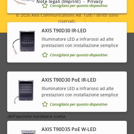
Note legali (Imprint)
Privacy
Integrazione di sistemi
Consigliato per questo dispositivo
© 2026
Axis Communications AB. Tutti i diritti sono
riservati.
Legal
Descrizione
Valore
Sì
Rilevamento di suoni
AXIS T90D30 IR-LED
della
della
menu
proprietà
Antimanomissione attiva
Illuminatore LED a infrarossi ad alte
proprietà
–
prestazioni con installazione semplice
Ingressi/uscite allarmi
2
Consigliato per questo dispositivo
Rete
AXIS T90D30 PoE IR-LED
Illuminatore LED a infrarossi ad alte
Descrizione
Classe PoE
Valore
-
prestazioni con installazione semplice
della
della
Consigliato per questo dispositivo
proprietà
proprietà
* Alcune specifiche tecniche possono variare a seconda
dell'opzione hardware scelta.
AXIS T90D35 PoE W-LED