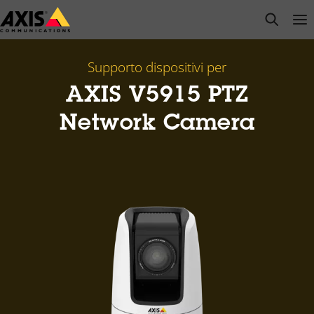
Salta
open s
Op
Clo
al
contenuto
principale
Supporto dispositivi per
AXIS V5915 PTZ
Network Camera