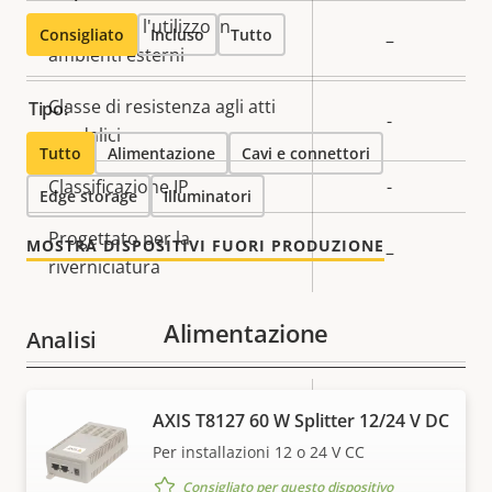
Pronta per l'utilizzo in
Consigliato
Incluso
Tutto
–
ambienti esterni
Classe di resistenza agli atti
Tipo:
-
vandalici
Tutto
Alimentazione
Cavi e connettori
Classificazione IP
-
Edge storage
Illuminatori
Progettato per la
MOSTRA DISPOSITIVI FUORI PRODUZIONE
–
riverniciatura
Alimentazione
Analisi
Descrizione
Versione con rilevamento
Valore
-
AXIS T8127 60 W Splitter 12/24 V DC
della
automatico
della
Per installazioni 12 o 24 V CC
proprietà
proprietà
Assistenza orientamento
-
Consigliato per questo dispositivo