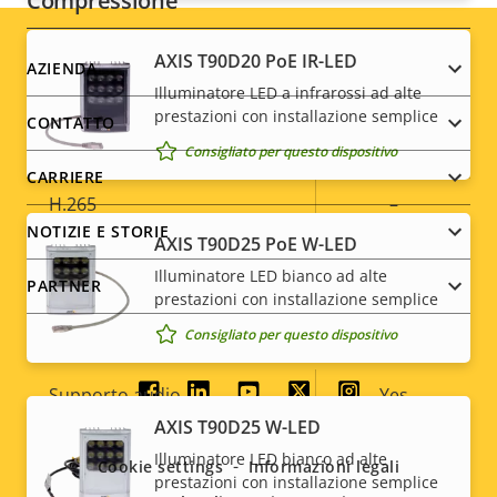
Compressione
AXIS T90D20 PoE IR-LED
Descrizione
Valore
Sì
Footer
Zipstream
AZIENDA
della
Illuminatore LED a infrarossi ad alte
della
menu
prestazioni con installazione semplice
proprietà
proprietà
Baseline,
CONTATTO
H.264
High, Main
Consigliato per questo dispositivo
CARRIERE
H.265
–
NOTIZIE E STORIE
AXIS T90D25 PoE W-LED
AV1
–
Illuminatore LED bianco ad alte
PARTNER
prestazioni con installazione semplice
Audio
Consigliato per questo dispositivo
Descrizione
Supporto audio
Valore
Yes
Social
della
della
AXIS T90D25 W-LED
menu
Microfono incorporato
-
proprietà
proprietà
Illuminatore LED bianco ad alte
Cookie settings
Informazioni legali
prestazioni con installazione semplice