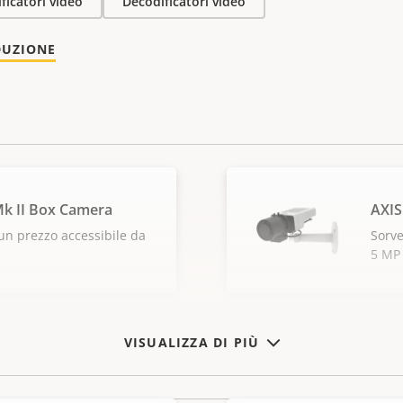
ficatori video
Decodificatori video
DUZIONE
k II Box Camera
AXIS
un prezzo accessibile da
Sorve
5 MP
VISUALIZZA DI PIÙ