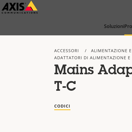
Salta
al
contenuto
Soluzioni
Pro
principale
ACCESSORI
ALIMENTAZIONE E
ADATTATORI DI ALIMENTAZIONE E
Mains Adap
T-C
CODICI