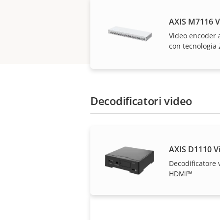
AXIS M7116 V
Video encoder 
con tecnologia
Decodificatori video
Le soluzioni Axis e i
AXIS D1110 V
Decodificatore 
HDMI™