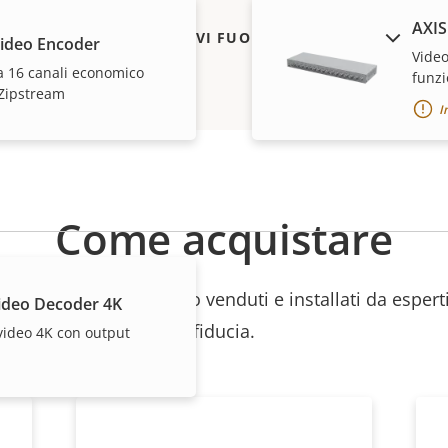
AXIS
MOSTRA DISPOSITIVI FUORI PRODUZIONE
ideo Encoder
Video
a 16 canali economico
funzi
 Zipstream
I
Come acquistare
 singoli prodotti vengono venduti e installati da esperti
ideo Decoder 4K
fiducia.
video 4K con output