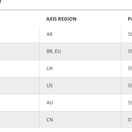
e
AXIS REGION
P
AR
5
BR, EU
5
UK
5
US
5
AU
5
CN
0