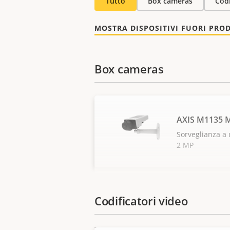
Tutto
Box cameras
Codi
MOSTRA DISPOSITIVI FUORI PRO
Box cameras
AXIS M1135 M
Sorveglianza a 
2 MP
Codificatori video