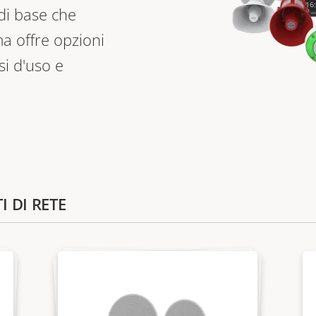
 di base che
a offre opzioni
i d'uso e
I DI RETE