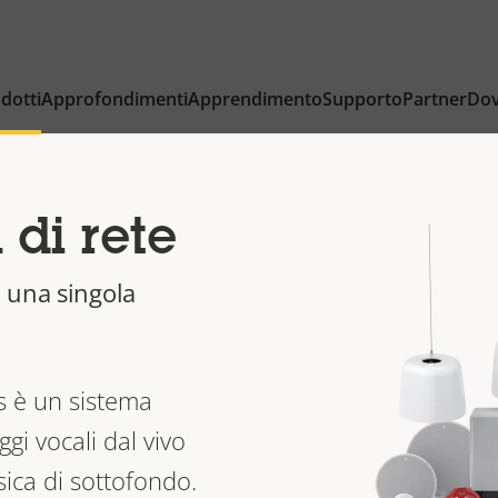
dotti
Approfondimenti
Apprendimento
Supporto
Partner
Dov
 di rete
 una singola
is è un sistema
gi vocali dal vivo
ica di sottofondo.