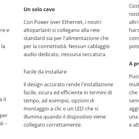
Cost
Un solo cavo
nost
Con Power over Ethernet, i nostri
altr
are e
altoparlanti si collegano alla rete
hard
standard sia per l'alimentazione che
cons
 la
per la connettività. Nessun cablaggio
pote
audio dedicato, nessuna seccatura.
A pr
Facile da installare
Puoi
Il design accurato rende l'installazione
mul
facile, sicura ed efficiente in termini di
che 
 il
tempo, ad esempio, opzioni di
semp
,
montaggio a clic o un LED che si
agg
per
illumina quando il dispositivo viene
una 
li –
collegato correttamente.
e al