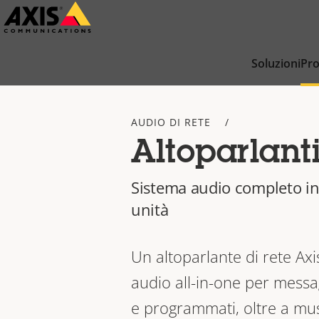
Salta
al
contenuto
Soluzioni
Pro
principale
AUDIO DI RETE
Altoparlanti
Sistema audio completo in
unità
Un altoparlante di rete Ax
audio all-in-one per messag
e programmati, oltre a mus