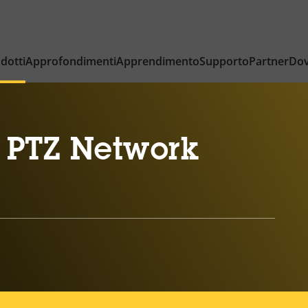
dotti
Approfondimenti
Apprendimento
Supporto
Partner
Dov
 PTZ Network