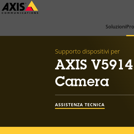
Salta
al
contenuto
Soluzioni
Pro
principale
Supporto dispositivi per
AXIS V5914
Camera
ASSISTENZA TECNICA