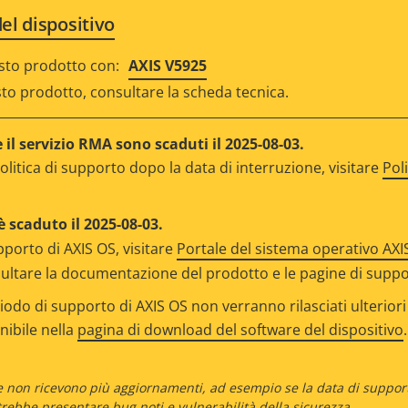
el dispositivo
sto prodotto con:
AXIS V5925
sto prodotto, consultare la scheda tecnica.
il servizio RMA sono scaduti il 2025-08-03.
olitica di supporto dopo la data di interruzione, visitare
Pol
è scaduto il 2025-08-03.
pporto di AXIS OS, visitare
Portale del sistema operativo AXI
ltare la documentazione del prodotto e le pagine di support
iodo di supporto di AXIS OS non verranno rilasciati ulterior
onibile nella
pagina di download del software del dispositivo
.
he non ricevono più aggiornamenti, ad esempio se la data di supporto
rebbe presentare bug noti e vulnerabilità della sicurezza.