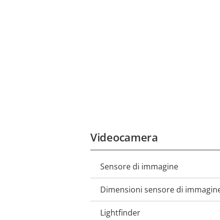
Videocamera
Sensore di immagine
Descrizione
Valore
della
della
Dimensioni sensore di immagin
proprietà
proprietà
Lightfinder