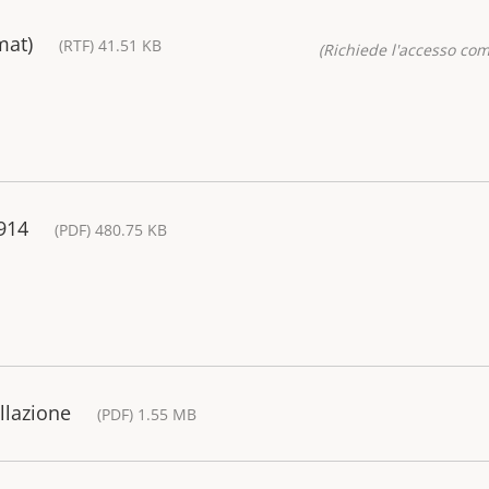
mat)
(RTF) 41.51 KB
(Richiede l'accesso co
914
(PDF) 480.75 KB
allazione
(PDF) 1.55 MB