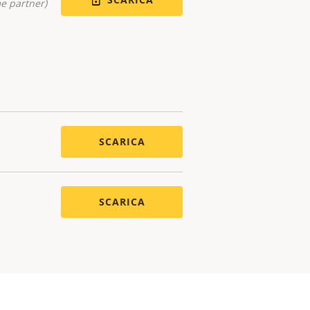
me partner)
SCARICA
SCARICA