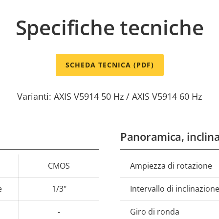
Specifiche tecniche
SCHEDA TECNICA (PDF)
Varianti: AXIS V5914 50 Hz / AXIS V5914 60 Hz
Panoramica, inclin
CMOS
Ampiezza di rotazione
Descrizione
Val
della
de
e
1/3"
Intervallo di inclinazion
proprietà
prop
-
Giro di ronda