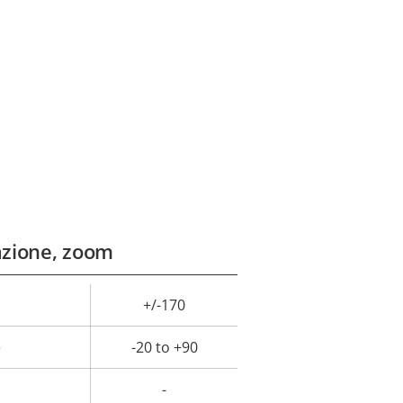
azione, zoom
+/-170
ore
lla
e
-20 to +90
rietà
-