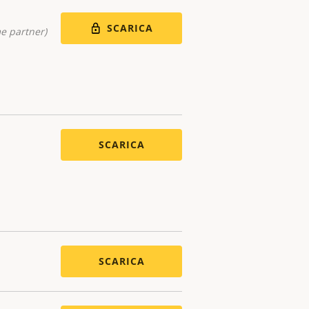
SCARICA
me partner)
SCARICA
SCARICA