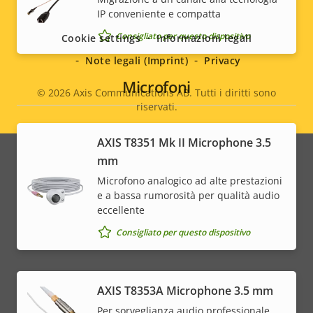
Social
IP conveniente e compatta
menu
Consigliato per questo dispositivo
Cookie settings
Informazioni legali
Note legali (Imprint)
Privacy
Microfoni
© 2026
Axis Communications AB. Tutti i diritti sono
riservati.
Legal
AXIS T8351 Mk II Microphone 3.5
menu
mm
Microfono analogico ad alte prestazioni
e a bassa rumorosità per qualità audio
eccellente
Consigliato per questo dispositivo
AXIS T8353A Microphone 3.5 mm
Per sorveglianza audio professionale