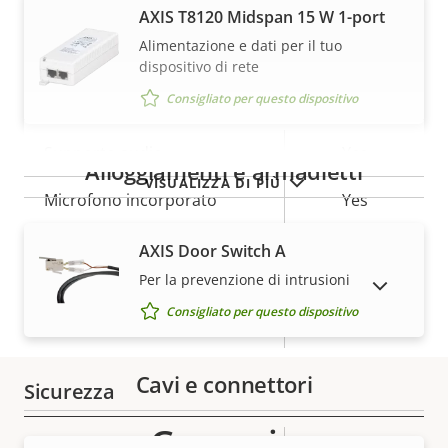
AXIS T8120 Midspan 15 W 1-port
AV1
–
Alimentazione e dati per il tuo
dispositivo di rete
Audio
Consigliato per questo dispositivo
Descrizione
Supporto audio
Valore
Yes
Alloggiamenti e armadietti
della
della
VISUALIZZA DI PIÙ
Microfono incorporato
Yes
proprietà
proprietà
AXIS Door Switch A
Rete
Per la prevenzione di intrusioni
MOSTRA DISPOSITIVI FUORI PRODUZIONE
Consigliato per questo dispositivo
Descrizione
Classe PoE
Valore
2
della
della
proprietà
proprietà
Cavi e connettori
Sicurezza
Garanzia