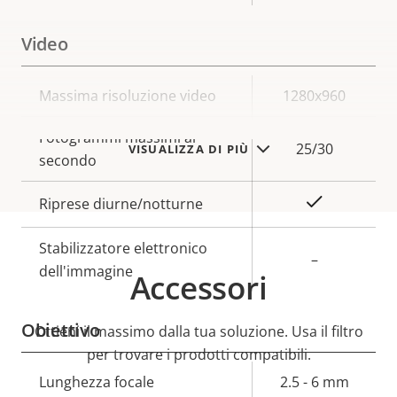
Video
Descrizione
Massima risoluzione video
Valore
1280x960
della
della
Fotogrammi massimi al
proprietà
proprietà
25/30
VISUALIZZA DI PIÙ
secondo
Sì
Riprese diurne/notturne
Stabilizzatore elettronico
–
dell'immagine
Accessori
Obiettivo
Ottieni il massimo dalla tua soluzione. Usa il filtro
per trovare i prodotti compatibili.
Descrizione
Lunghezza focale
Valore
2.5 - 6 mm