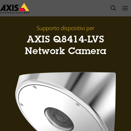
Salta
open s
Op
Clo
al
contenuto
principale
Supporto dispositivi per
AXIS Q8414-LVS
Network Camera