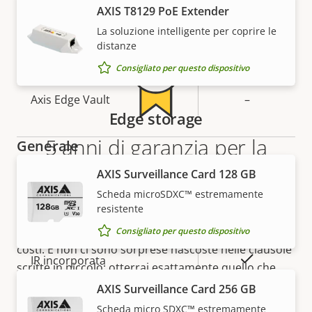
Descrizione
SO firmato
Valore
–
AXIS T8129 PoE Extender
della
della
La soluzione intelligente per coprire le
Avvio sicuro
–
proprietà
proprietà
distanze
Secure keystore
-
Consigliato per questo dispositivo
Axis Edge Vault
–
Edge storage
5 anni di garanzia per la
Generale
massima tranquillità
AXIS Surveillance Card 128 GB
Descrizione
Valore
Sì
Messa a fuoco remota
Scheda microSDXC™ estremamente
della
della
resistente
La nostra nuova garanzia di 5 anni offre anni di
proprietà
proprietà
Sì
Zoom remoto
funzionamento senza problemi e contenimento dei
Consigliato per questo dispositivo
costi. E non ci sono sorprese nascoste nelle clausole
Sì
IR incorporata
scritte in piccolo: otterrai esattamente quello che
promettiamo.
AXIS Surveillance Card 256 GB
Archiviazione locale (slot per
Sì
Scheda micro SDXC™ estremamente