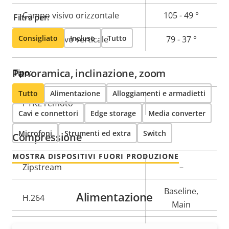
della
della
Campo visivo orizzontale
105 - 49 °
Filtra per:
proprietà
proprietà
Consigliato
Incluso
Tutto
Campo visivo verticale
79 - 37 °
Panoramica, inclinazione, zoom
Tipo:
Tutto
Alimentazione
Alloggiamenti e armadietti
Descrizione
PTRZ remoto
Valore
–
Cavi e connettori
Edge storage
Media converter
della
della
proprietà
proprietà
Microfoni
Strumenti ed extra
Switch
Compressione
MOSTRA DISPOSITIVI FUORI PRODUZIONE
Descrizione
Zipstream
Valore
–
della
della
Baseline,
proprietà
proprietà
Alimentazione
H.264
Main
H.265
–