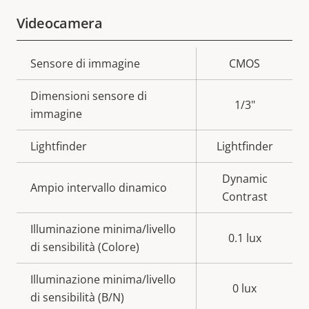
Videocamera
Descrizione
Sensore di immagine
Valore
CMOS
della
della
Dimensioni sensore di
proprietà
proprietà
1/3"
immagine
Lightfinder
Lightfinder
Dynamic
Ampio intervallo dinamico
Contrast
Illuminazione minima/livello
0.1 lux
di sensibilità (Colore)
Illuminazione minima/livello
0 lux
di sensibilità (B/N)