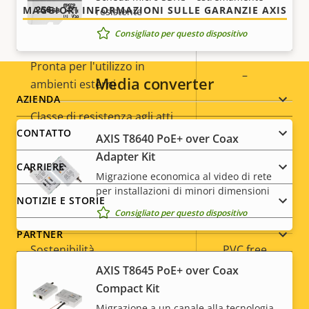
scheda di memoria)
MAGGIORI INFORMAZIONI SULLE GARANZIE AXIS
resistente
Temperatura di esercizio
0 to 50 °C
Consigliato per questo dispositivo
Pronta per l'utilizzo in
–
Media converter
ambienti esterni
Footer
AZIENDA
Classe di resistenza agli atti
IK10+
menu
CONTATTO
vandalici
AXIS T8640 PoE+ over Coax
Adapter Kit
Classificazione IP
IP66
CARRIERE
Migrazione economica al video di rete
per installazioni di minori dimensioni
Progettato per la
NOTIZIE E STORIE
Sì
Consigliato per questo dispositivo
riverniciatura
PARTNER
Sostenibilità
PVC free
AXIS T8645 PoE+ over Coax
Compact Kit
* Alcune specifiche tecniche possono variare a seconda
dell'opzione hardware scelta.
Migrazione a un canale alla tecnologia