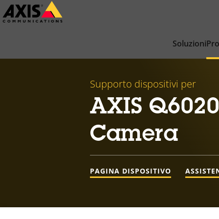
Salta
al
contenuto
Soluzioni
Pro
principale
Supporto dispositivi per
AXIS Q6020
Camera
PAGINA DISPOSITIVO
ASSISTE