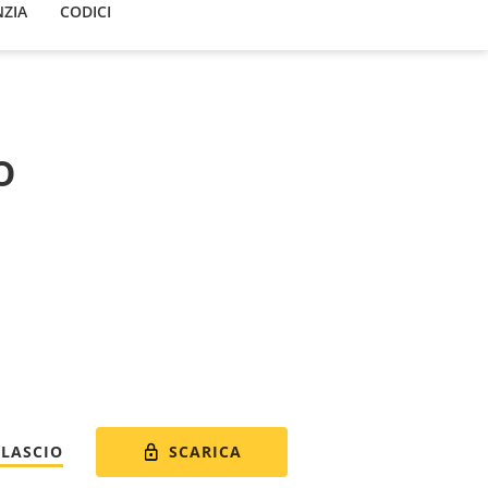
ZIA
CODICI
o
SCARICA
ILASCIO