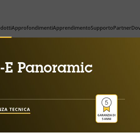
dotti
Approfondimenti
Apprendimento
Supporto
Partner
Dov
-E Panoramic
NZA TECNICA
GARANZIA DI
5 ANNI