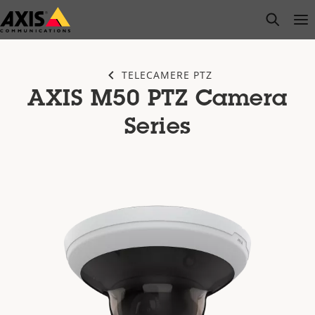
Salta
open s
Op
Clo
al
contenuto
principale
TELECAMERE PTZ
AXIS M50 PTZ Camera
Series