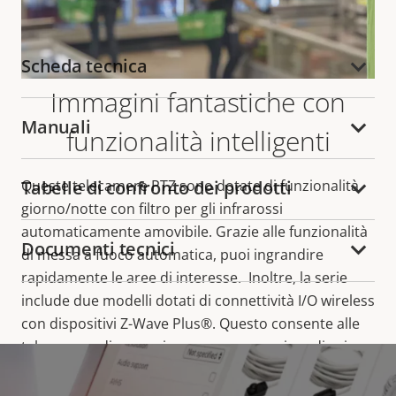
Scheda tecnica
Immagini fantastiche con
Manuali
funzionalità intelligenti
Queste telecamere PTZ sono dotate di funzionalità
Tabelle di confronto dei prodotti
giorno/notte con filtro per gli infrarossi
automaticamente amovibile. Grazie alle funzionalità
Documenti tecnici
di messa a fuoco automatica, puoi ingrandire
rapidamente le aree di interesse. Inoltre, la serie
include due modelli dotati di connettività I/O wireless
con dispositivi Z-Wave Plus®. Questo consente alle
telecamere di comunicare con un massimo di sei
dispositivi in un'impostazione di sistema. Quindi
puoi, ad esempio, accendere automaticamente le