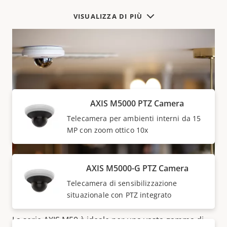
VISUALIZZA DI PIÙ
Dispositivi della SERIE AXIS M50
AXIS M5000 PTZ Camera
Telecamera per ambienti interni da 15
MP con zoom ottico 10x
AXIS M5000-G PTZ Camera
Telecamera di sensibilizzazione
Si adattano a ogni luogo
situazionale con PTZ integrato
La serie AXIS M50 è ideale per una vasta gamma di