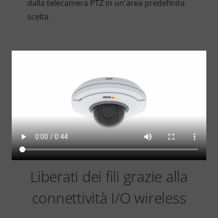
dalla telecamera PTZ in un'area predefinita
scelta
Liberati dei fili grazie alla
connettività I/O wireless