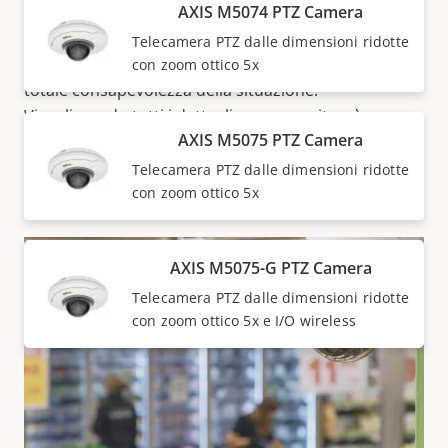
applicazioni interne, dalle banche ai punti vendita. La
AXIS M5074 PTZ Camera
serie comprende due modelli multisensore con PTZ
Telecamera PTZ dalle dimensioni ridotte
integrato e modelli con zoom ottico 10x per una
con zoom ottico 5x
totale consapevolezza della situazione.
Visualizzando tutti i dettagli su un monitor, è
AXIS M5075 PTZ Camera
possibile passare dalla panoramica alle viste
dettagliate in un solo clic.
Telecamera PTZ dalle dimensioni ridotte
con zoom ottico 5x
AXIS M5075-G PTZ Camera
Telecamera PTZ dalle dimensioni ridotte
con zoom ottico 5x e I/O wireless
Documentazione