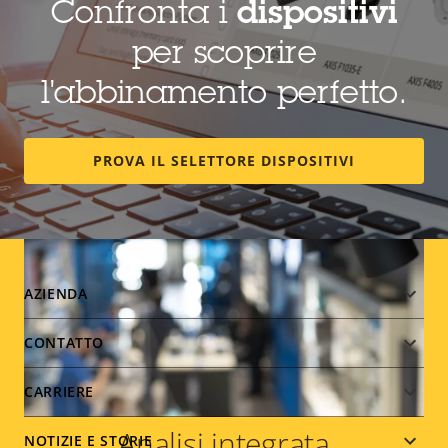
Confronta i
dispositivi
luci, il riscaldamento o monitorare la temperatura
nei congelatori.
per scoprire
l'abbinamento perfetto.
PROVA IL SELETTORE DISPOSITIVI
Footer
AZIENDA
menu
CONTATTO
CARRIERE
Analisi integrata
NOTIZIE E STORIE