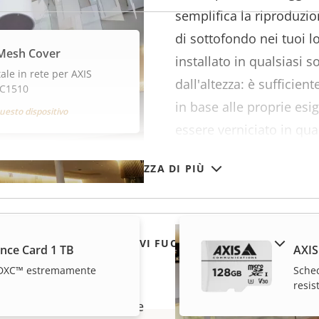
semplifica la riproduzi
di sottofondo nei tuoi l
Mesh Cover
installato in qualsiasi 
ale in rete per AXIS
dall'altezza: è sufficien
 C1510
in base alle proprie esi
uesto dispositivo
essere verniciato in qua
con l'ambiente circosta
VISUALIZZA DI PIÙ
ifunzione
MOSTRA DISPOSITIVI FUORI PRODUZIONE
ance Card 1 TB
AXIS
DXC™ estremamente
Sche
udio semplici e
resis
te permette di combinare