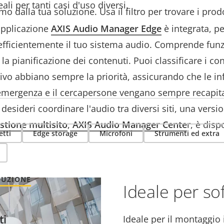
deali per tanti casi d'uso diversi.
mo dalla tua soluzione. Usa il filtro per trovare i prod
 applicazione
AXIS Audio Manager Edge
è integrata, pe
 efficientemente il tuo sistema audio. Comprende funzi
 la pianificazione dei contenuti. Puoi classificare i c
ivo abbiano sempre la priorità, assicurando che le in
emergenza e il cercapersone vengano sempre recapita
 desideri coordinare l'audio tra diversi siti, una vers
stione multisito
,
AXIS Audio Manager Cente
r, è disp
etti
Edge storage
Microfoni
Strumenti ed extra
DUZIONE
Ideale per soff
ti
Ideale per il montaggio i