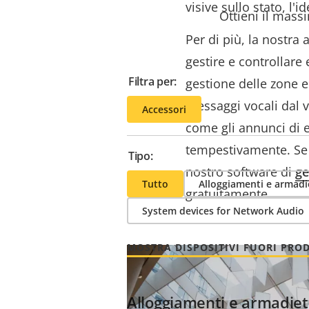
visive sullo stato, l'i
Ottieni il massi
Per di più, la nostra
gestire e controllare
Filtra per:
gestione delle zone e
messaggi vocali dal v
Accessori
come gli annunci di 
tempestivamente.
Se
Tipo:
nostro software di
ge
Tutto
Alloggiamenti e armadi
gratuitamente.
System devices for Network Audio
MOSTRA DISPOSITIVI FUORI PRO
Alloggiamenti e armadiet