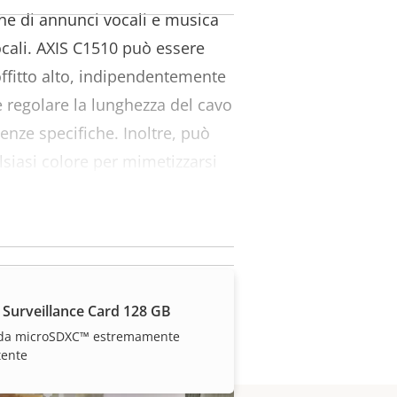
one di annunci vocali e musica
ocali. AXIS C1510 può essere
soffitto alto, indipendentemente
te regolare la lunghezza del cavo
genze specifiche. Inoltre, può
lsiasi colore per mimetizzarsi
nte.
 Surveillance Card 128 GB
da microSDXC™ estremamente
tente