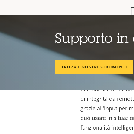
Questo altoparlante a
Supporto in
prestazioni ecceziona
integrato con altri s
e altro. Ha un
process
voce chiara.
TROVA I NOSTRI STRUMENTI
Inoltre il microfono 
persone vicine all'alt
di integrità da remot
grazie all'input per 
può usare in situazion
funzionalità intellig