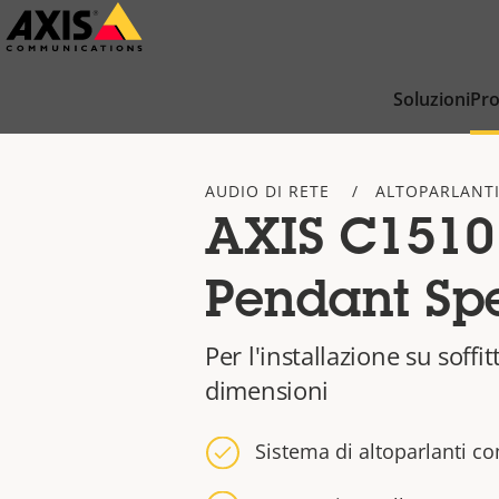
Salta
al
contenuto
Soluzioni
Pro
principale
AUDIO DI RETE
ALTOPARLANTI
AXIS C1510
Pendant Sp
Per l'installazione su soffitt
dimensioni
Sistema di altoparlanti c