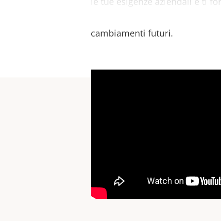
le tue esigenze aziendali e ti for
possibilità che servono per rea
cambiamenti futuri.
Per l