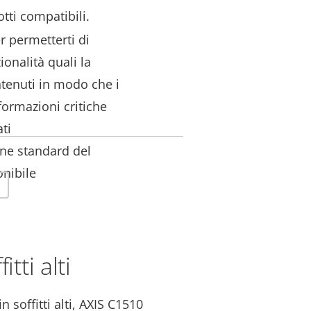
otti compatibili.
r permetterti di
onalità quali la
ontenuti in modo che i
formazioni critiche
ti
ione standard del
onibile
itti alti
n soffitti alti, AXIS C1510