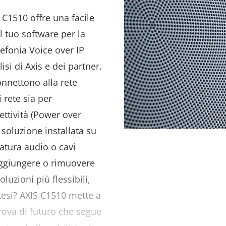
 C1510 offre una facile
l tuo software per la
lefonia Voice over IP
lisi di Axis e dei partner.
connettono alla rete
 rete sia per
ettività (Power over
 soluzione installata su
zatura audio o cavi
ggiungere o rimuovere
luzioni più flessibili,
tesi? AXIS C1510 mette a
rova di futuro che segue