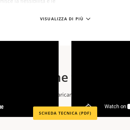
nisce la flessibilità e le
gire rapidamente ai
VISUALIZZA DI PIÙ
Specifiche tecniche
e specifiche tecniche, scaricare la scheda tecnica qui 
SCHEDA TECNICA (PDF)