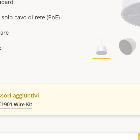
ndard
 solo cavo di rete (PoE)
rare
o
sori aggiuntivi
C1901 Wire Kit
.