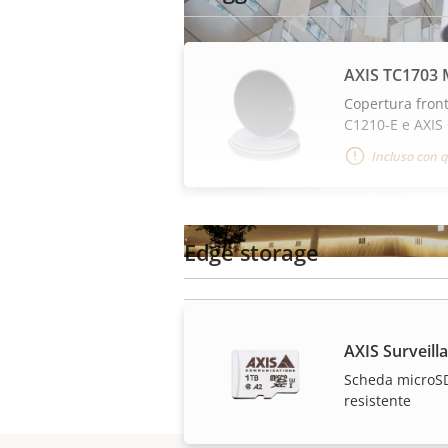
AXIS TC1703 
Copertura front
C1210-E e AXIS
Incluso con q
Edge storage
Altoparlante mult
AXIS Surveill
Scheda microS
AXIS C1510 rende gli annunci a
resistente
intelligenti. Questo altoparlan