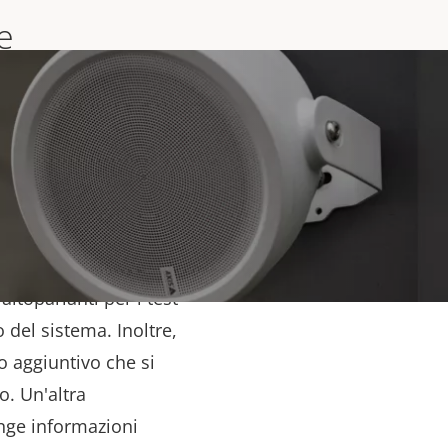
e
nti per assicurare
si d'uso quando
nazione stroboscopica
odurre sempre una
tte conversazioni con
altoparlanti per i test
 del sistema. Inoltre,
o aggiuntivo che si
o. Un'altra
unge informazioni