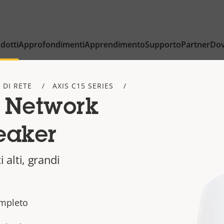
dotti
Approfondimenti
Apprendimento
Supporto
Partner
Dov
 DI RETE
AXIS C15 SERIES
 Network
eaker
i alti, grandi
ompleto