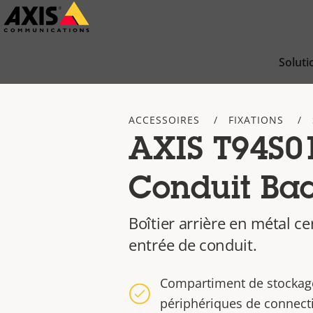
Passer
au
contenu
Soluti
principal
ACCESSOIRES
FIXATIONS
AXIS T94S0
Conduit Ba
Boîtier arrière en métal ce
entrée de conduit.
Compartiment de stockage
périphériques de connecti