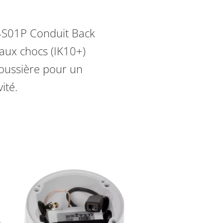
4S01P Conduit Back
t aux chocs (IK10+)
oussière pour un
ité.