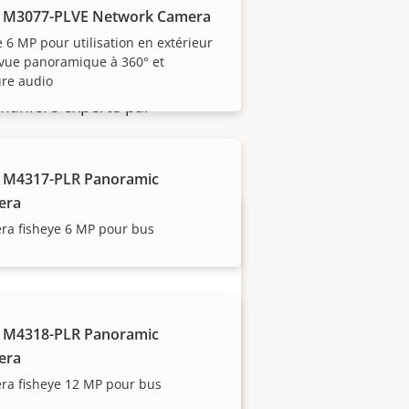
 M3077-PLVE Network Camera
6 MP pour utilisation en extérieur
vue panoramique à 360° et
ure audio
 manière experte par
 M4317-PLR Panoramic
era
ra fisheye 6 MP pour bus
 M4318-PLR Panoramic
era
Devenez un partenaire
ra fisheye 12 MP pour bus
Vous êtes un revendeur, un