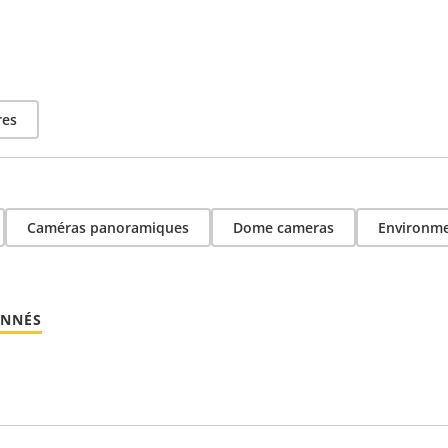
res
Caméras panoramiques
Dome cameras
Environme
ONNÉS