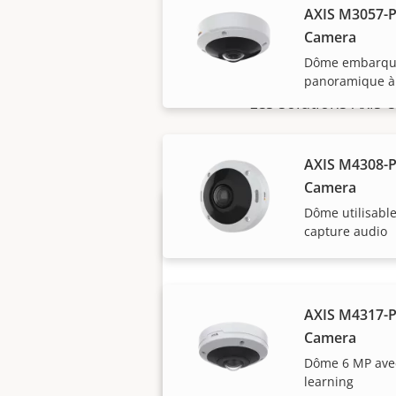
AXIS M3057-P
Camera
Dôme embarqué
panoramique à
Les solutions Axis 
AXIS M4308-
Camera
Dôme utilisable
capture audio
AXIS M4317-
Camera
Vous voulez acheter
Dôme 6 MP avec
des produits Axis ?
learning