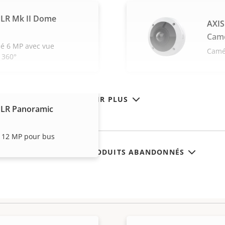
LR Mk II Dome
AXIS
Cam
 6 MP avec vue
Camé
 360°
VOIR PLUS
PLR Panoramic
 12 MP pour bus
AFFICHER LES PRODUITS ABANDONNÉS