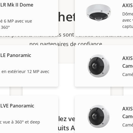
LR Mk II Dome
AXIS
Acheter
Dôme 
avec 
 6 MP avec vue
capt
 360°
et les produits individuels sont vendus et installés de
nos partenaires de confiance.
PLE Panoramic
AXIS
Cam
 en extérieur 12 MP avec
Camé
PLVE Panoramic
AXIS
Cam
Vous voulez vendre
 vue à 360° et deep
Camé
des produits Axis ?