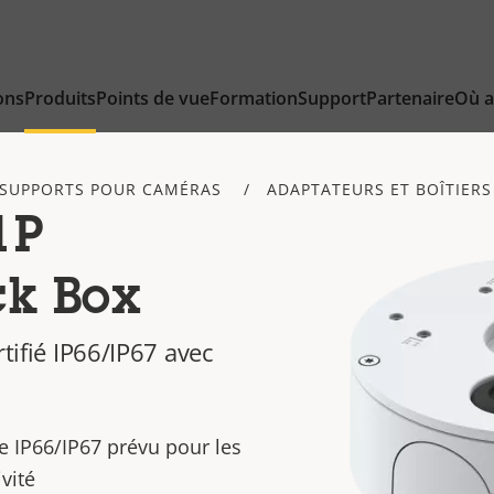
ons
Produits
Points de vue
Formation
Support
Partenaire
Où a
SUPPORTS POUR CAMÉRAS
ADAPTATEURS ET BOÎTIERS
1P
ck Box
rtifié IP66/IP67 avec
 IP66/IP67 prévu pour les
vité