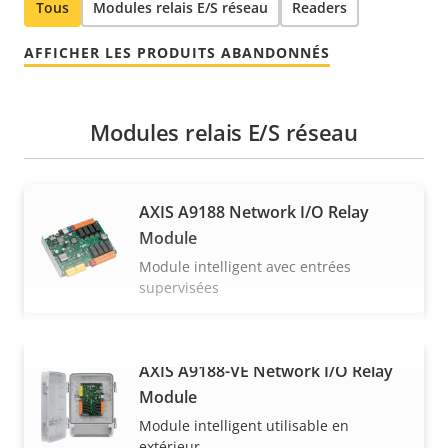
Tous
Modules relais E/S réseau
Readers
AFFICHER LES PRODUITS ABANDONNÉS
Modules relais E/S réseau
AXIS A9188 Network I/O Relay
Module
Module intelligent avec entrées
supervisées
AXIS A9188-VE Network I/O Relay
VOIR PLUS
Module
Module intelligent utilisable en
extérieur