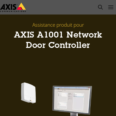
Passer
open s
Op
Clo
au
contenu
principal
Assistance produit pour
AXIS A1001 Network
Door Controller