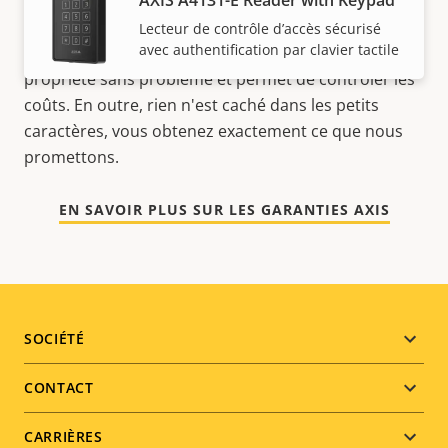
de tranquillité d'esprit
AXIS A4131-E Reader with Keypad
Lecteur de contrôle d’accès sécurisé
avec authentification par clavier tactile
Notre nouvelle garantie de 5 ans offre des années de
propriété sans problème et permet de contrôler les
coûts. En outre, rien n'est caché dans les petits
caractères, vous obtenez exactement ce que nous
promettons.
EN SAVOIR PLUS SUR LES GARANTIES AXIS
Footer
SOCIÉTÉ
menu
CONTACT
CARRIÈRES