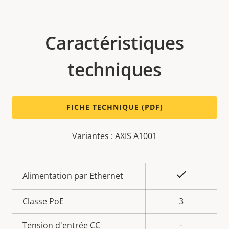
Caractéristiques
techniques
FICHE TECHNIQUE (PDF)
Variantes : AXIS A1001
Description
Valeur de
Oui
Alimentation par Ethernet
de la
la
propriété
Classe PoE
propriété
3
Tension d'entrée CC
-