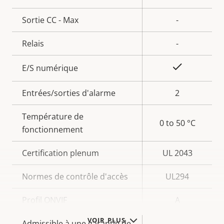
Sortie CC - Max
-
Relais
-
Oui
E/S numérique
Entrées/sorties d'alarme
2
Température de
0 to 50 °C
fonctionnement
Certification plenum
UL 2043
Normes de contrôle d'accès
UL294
Profil ONVIF
A
VOIR PLUS
Admissible à une garantie de