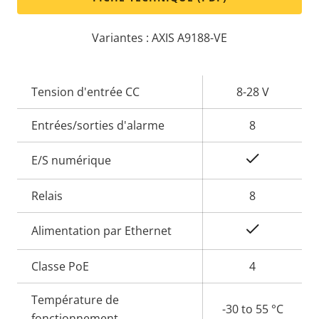
Variantes : AXIS A9188-VE
Description
Tension d'entrée CC
Valeur de
8-28 V
de la
la
Entrées/sorties d'alarme
8
propriété
propriété
Oui
E/S numérique
Relais
8
Oui
Alimentation par Ethernet
Classe PoE
4
Température de
-30 to 55 °C
fonctionnement