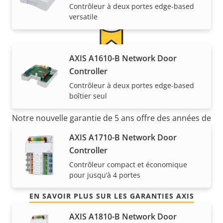
Contrôleur à deux portes edge-based
versatile
AXIS A1610-B Network Door
5 ans de garantie pour plus
Controller
Contrôleur à deux portes edge-based
de tranquillité d'esprit
boîtier seul
Notre nouvelle garantie de 5 ans offre des années de
propriété sans problème et permet de contrôler les
AXIS A1710-B Network Door
coûts. En outre, rien n'est caché dans les petits
Controller
caractères, vous obtenez exactement ce que nous
Contrôleur compact et économique
promettons.
pour jusqu’à 4 portes
EN SAVOIR PLUS SUR LES GARANTIES AXIS
AXIS A1810-B Network Door