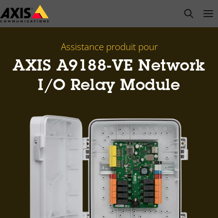
Passer
open s
Op
Clo
au
contenu
principal
Assistance produit pour
AXIS A9188-VE Network
I/O Relay Module