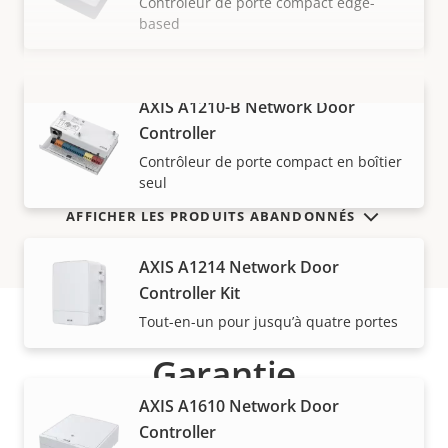
Contrôleur de porte compact edge-
based
AXIS A1210-B Network Door
VOIR PLUS
Controller
Contrôleur de porte compact en boîtier
seul
AFFICHER LES PRODUITS ABANDONNÉS
AXIS A1214 Network Door
Controller Kit
Tout-en-un pour jusqu’à quatre portes
Garantie
AXIS A1610 Network Door
Controller