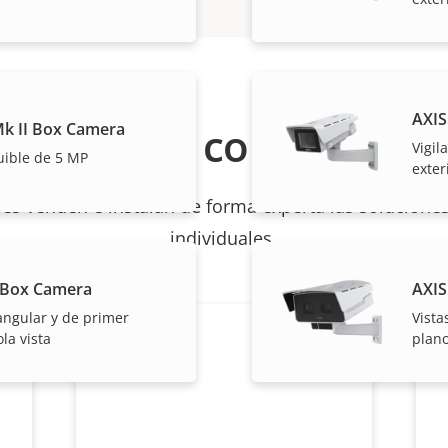
AXIS
Cómo comprar
k II Box Camera
Vigil
uible de 5 MP
exter
les venden e instalan de forma experta las soluciones
individuales.
 Box Camera
AXIS
angular y de primer
Vista
la vista
plano