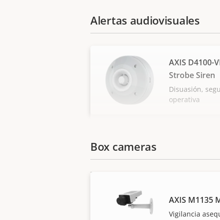
Alertas audiovisuales
AXIS D4100-V
Strobe Siren
Disuasión, segu
operativa
Box cameras
AXIS M1135 M
Vigilancia aseq