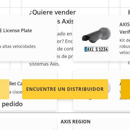
¿Quiere vender
productos Axis?
AXIS
 License Plate
Verif
¿Está interesado en convertirse
Kit d
en revendedor? Encuentre
a altas velocidades
robus
información de contacto de
veloc
distribuidores de productos y
sistemas Axis.
E Bullet Camera
AXIS
ENCUENTRE UN DISTRIBUIDOR
rimera clase en 2 MP con
Vigil
zoom
 pedido
AXIS REGION