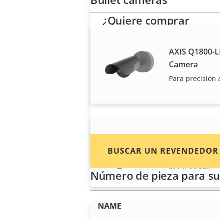
¿Quiere comprar
productos Axis?
AXIS Q1800-LE
Localice revendedores,
Camera
integradores de sistemas e
Para precisión 
instaladores de productos y
sistemas de Axis.
AXIS Q1805-L
BUSCAR UN REVENDEDOR
Vigilancia de p
zoom de 32x
Número de pieza para su
NAME