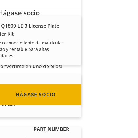
Hágase socio
 Q1800-LE-3 License Plate
¿Es usted un revendedor,
ier Kit
distribuidor, integrador de
sistemas o instalador? Tenemos
e reconocimiento de matrículas
to y rentable para altas
socios en casi todos los países
idades
del mundo. ¡Descubra cómo
convertirse en uno de ellos!
 Q1806-LE Bullet Camera
HÁGASE SOCIO
ancia de primera clase en 4 MP con
 de 32x
PART NUMBER