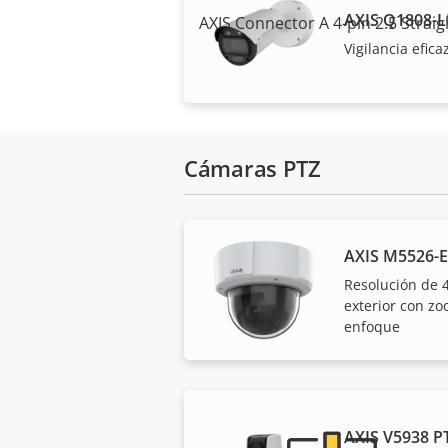
AXIS Q1808-L
AXIS Connector A 4-pin 2.5 Straig
Vigilancia efic
Cámaras PTZ
AXIS M5526-E
Resolución de 4
¿Necesita informac
exterior con z
enfoque
AXIS V5938 P