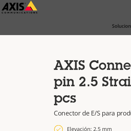
Saltar
al
contenido
Solucio
principal
AXIS Connec
pin 2.5 Stra
pcs
Conector de E/S para prod
Elevación: 2,5 mm