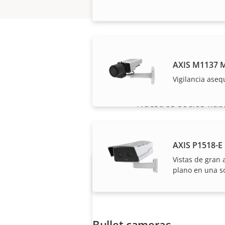
AXIS M1137 M
Vigilancia aseq
Nuestros socios fiab
AXIS P1518-E
Vistas de gran 
plano en una so
Bullet cameras