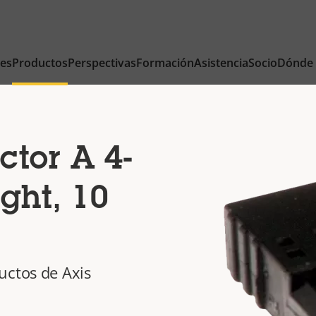
nes
Productos
Perspectivas
Formación
Asistencia
Socio
Dónde
tor A 4-
ight, 10
uctos de Axis