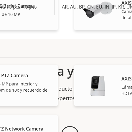
AXIS
E Bullet Camera
ht, 10 pcs, 10 pcs
AR, AU, BR, CN, EU, IN, JP, KR, U
Cáma
az de 10 MP
detal
Asistencia y recursos
 PTZ Camera
AXIS
 MP para interior y
Cámar
ión sobre cualquier producto Axis, software o ayuda
oom de 10x y recuerdo de
HDTV
expertos?
TZ Network Camera