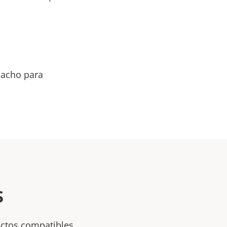
macho para
s
uctos compatibles.