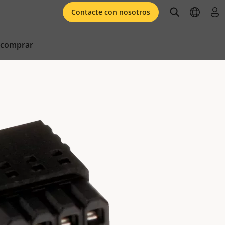
open searc
open l
ini
Contacte con nosotros
 comprar