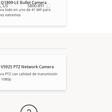
 Q1809-LE Bullet Camera
K, US
5800-891
ra todo en uno de 41 MP para
les extremos
 V5925 PTZ Network Camera
a PTZ con calidad de transmisión
 de uno de nuestros
 1080p