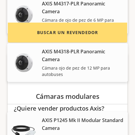
sistemas e instaladores de productos y
AXIS M4317-PLR Panoramic
sistemas de Axis.
Camera
Cámara de ojo de pez de 6 MP para
autobuses
BUSCAR UN REVENDEDOR
AXIS M4318-PLR Panoramic
Camera
Cámara ojo de pez de 12 MP para
autobuses
Cámaras modulares
¿Quiere vender productos Axis?
AXIS P1245 Mk II Modular Standard
¿Está interesado en convertirse en
Camera
revendedor? Encuentre información de