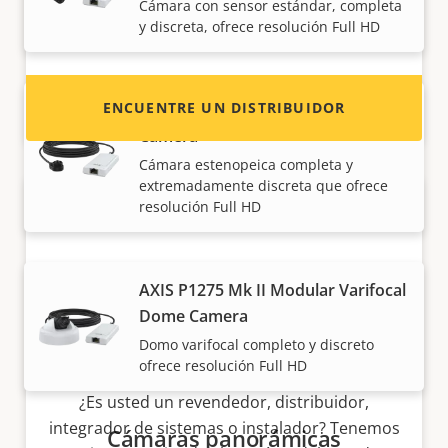
contacto de distribuidores de productos y
Cámara con sensor estándar, completa
y discreta, ofrece resolución Full HD
sistemas Axis.
ENCUENTRE UN DISTRIBUIDOR
AXIS P1265 Mk II Modular Pinhole
Camera
Cámara estenopeica completa y
extremadamente discreta que ofrece
resolución Full HD
AXIS P1275 Mk II Modular Varifocal
Dome Camera
Domo varifocal completo y discreto
Hágase socio
ofrece resolución Full HD
¿Es usted un revendedor, distribuidor,
integrador de sistemas o instalador? Tenemos
Cámaras panorámicas