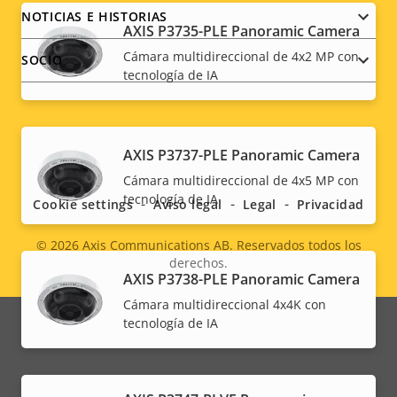
NOTICIAS E HISTORIAS
AXIS P3735-PLE Panoramic Camera
Cámara multidireccional de 4x2 MP con
SOCIO
tecnología de IA
Social
AXIS P3737-PLE Panoramic Camera
Cámara multidireccional de 4x5 MP con
menu
tecnología de IA
Cookie settings
Aviso legal
Legal
Privacidad
© 2026
Axis Communications AB. Reservados todos los
derechos.
Legal
AXIS P3738-PLE Panoramic Camera
Cámara multidireccional 4x4K con
menu
tecnología de IA