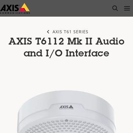
Saltar
open s
Op
Clo
al
contenido
principal
AXIS T61 SERIES
AXIS T6112 Mk II Audio
and I/O Interface