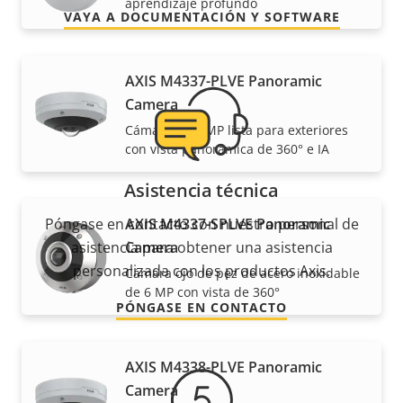
aprendizaje profundo
VAYA A DOCUMENTACIÓN Y SOFTWARE
AXIS M4337-PLVE Panoramic
Camera
Cámara de 6 MP lista para exteriores
con vista panorámica de 360° e IA
Asistencia técnica
Póngase en contacto con nuestro personal de
AXIS M4337-SPLVE Panoramic
asistencia para obtener una asistencia
Camera
personalizada con los productos Axis.
Cámara ojo de pez de acero inoxidable
de 6 MP con vista de 360°
PÓNGASE EN CONTACTO
AXIS M4338-PLVE Panoramic
Camera