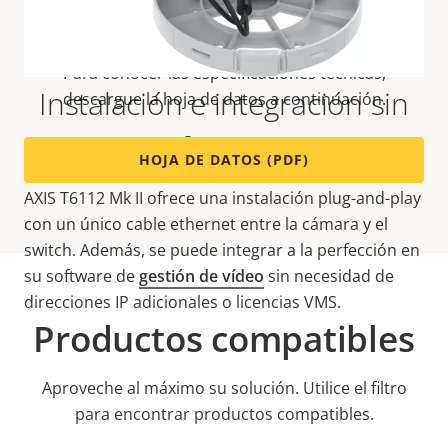
técnicas
Para conocer las especificaciones técnicas,
Instalación e integración sin
descargue la hoja de datos a continuación.
fisuras
HOJA DE DATOS (PDF)
AXIS T6112 Mk II ofrece una instalación plug-and-play
con un único cable ethernet entre la cámara y el
switch. Además, se puede integrar a la perfección en
su software de
gestión de vídeo
sin necesidad de
direcciones IP adicionales o licencias VMS.
Productos compatibles
Aproveche al máximo su solución. Utilice el filtro
para encontrar productos compatibles.