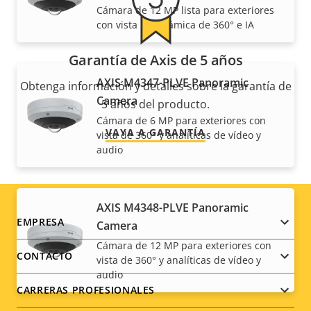
Cámara de 12 MP lista para exteriores
con vista panorámica de 360° e IA
Garantía de Axis de 5 años
AXIS M4347-PLVE Panoramic
Obtenga información y detalles sobre la garantía de
Camera
5 años del producto.
Cámara de 6 MP para exteriores con
VAYA A GARANTÍA
vista de 360° y analíticas de vídeo y
audio
AXIS M4348-PLVE Panoramic
Footer
EMPRESA
Camera
Cámara de 12 MP para exteriores con
menu
CONTACTO
vista de 360° y analíticas de vídeo y
audio
CARRERAS PROFESIONALES