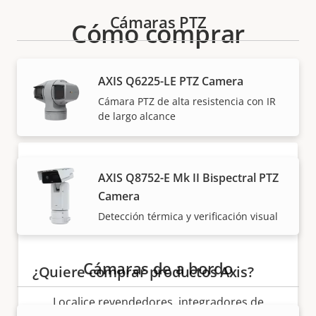
Cámaras PTZ
Cómo comprar
Nuestros socios fiables venden e instalan de forma
AXIS Q6225-LE PTZ Camera
experta las soluciones Axis y los productos
Cámara PTZ de alta resistencia con IR
individuales.
de largo alcance
AXIS Q8752-E Mk II Bispectral PTZ
Camera
Detección térmica y verificación visual
Cámaras de a bordo
¿Quiere comprar productos Axis?
Localice revendedores, integradores de