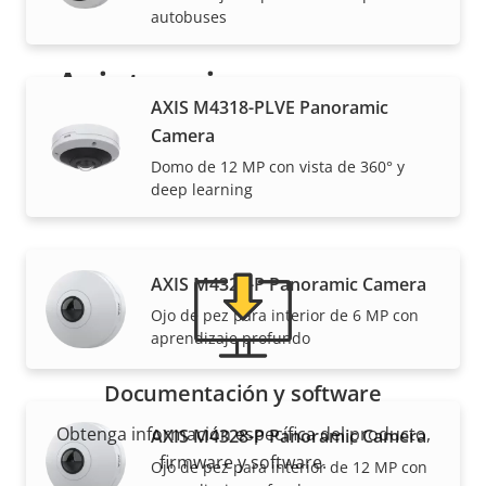
autobuses
Asistencia y recursos
AXIS M4318-PLVE Panoramic
Camera
¿Necesita información sobre cualquier producto
Axis, software o ayuda de uno de nuestros expertos?
Domo de 12 MP con vista de 360° y
deep learning
AXIS M4327-P Panoramic Camera
Ojo de pez para interior de 6 MP con
aprendizaje profundo
Documentación y software
Obtenga información específica del producto,
AXIS M4328-P Panoramic Camera
firmware y software.
Ojo de pez para interior de 12 MP con