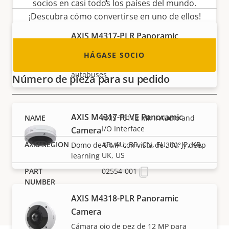
socios en casi todos los países del mundo.
¡Descubra cómo convertirse en uno de ellos!
AXIS M4317-PLR Panoramic
Camera
HÁGASE SOCIO
Cámara de ojo de pez de 6 MP para
autobuses
Número de pieza para su pedido
AXIS M4317-PLVE Panoramic
AXIS T6112 Mk II Audio and
I/O Interface
Camera
AR, AU, BR, CN, EU, IN, JP, KR,
Domo de 6 MP con vista de 360° y deep
UK, US
learning
02554-001
AXIS M4318-PLR Panoramic
Camera
Cámara ojo de pez de 12 MP para