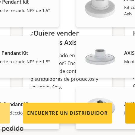
 Pendant Kit
Kit c
orte roscado NPS de 1,5"
Axis
¿Quiere vender
productos Axis?
 Pendant Kit
AXIS
¿Está interesado en convertirse
orte roscado NPS de 1,5"
Monta
en revendedor? Encuentre
información de contacto de
distribuidores de productos y
sistemas Axis.
 Pendant Kit
AXIS
ENCUENTRE UN DISTRIBUIDOR
35 seleccionadas
Para 
 pedido