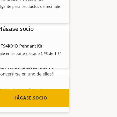
olgante para productos de montaje
Hágase socio
¿Es usted un revendedor,
 T94K01D Pendant Kit
distribuidor, integrador de
sistemas o instalador? Tenemos
je en soporte roscado NPS de 1,5"
socios en casi todos los países
del mundo. ¡Descubra cómo
convertirse en uno de ellos!
 T94N01D Pendant Kit
HÁGASE SOCIO
uso en interior y exterior