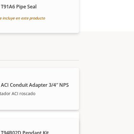
 T91A6 Pipe Seal
e incluye en este producto
 Axis y los productos
 ACI Conduit Adapter 3/4″ NPS
tador ACI roscado
 T94B02D Pendant Kit