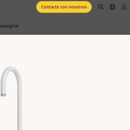
open searc
open l
ini
Contacte con nosotros
 comprar