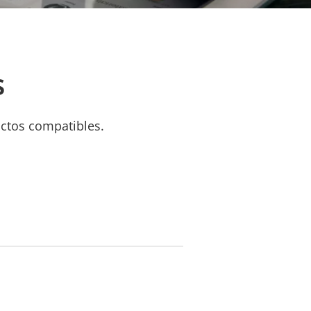
s
uctos compatibles.