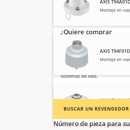
AXIS T94A01D
Montaje en sop
¿Quiere comprar
productos Axis?
AXIS T94F01D
Localice revendedores,
Montaje en sop
integradores de sistemas e
instaladores de productos y
sistemas de Axis.
AXIS T94M01D
BUSCAR UN REVENDEDOR
Para cámaras Q
Número de pieza para su