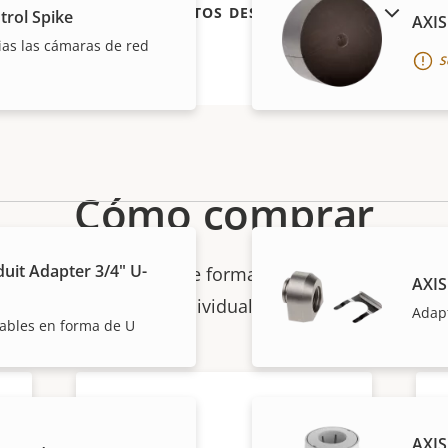
MOSTRAR PRODUCTOS DESCATALOGADOS
trol Spike
AXIS
as las cámaras de red
S
Cómo comprar
uit Adapter 3/4" U-
les venden e instalan de forma experta las soluciones
AXIS
individuales.
Adap
cables en forma de U
AXIS