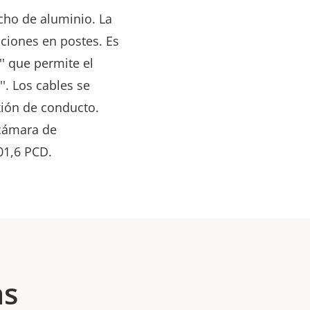
cho de aluminio. La
aciones en postes. Es
'' que permite el
'. Los cables se
xión de conducto.
 cámara de
01,6 PCD.
as