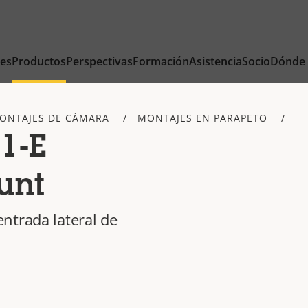
nes
Productos
Perspectivas
Formación
Asistencia
Socio
Dónde
ONTAJES DE CÁMARA
MONTAJES EN PARAPETO
1-E
unt
ntrada lateral de