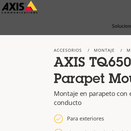
Saltar
al
contenido
Solucio
principal
ACCESORIOS
MONTAJE
M
AXIS TQ650
Parapet Mo
Montaje en parapeto con e
conducto
Para exteriores