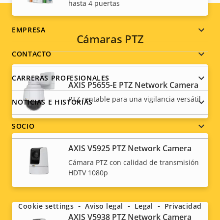
hasta 4 puertas
Footer
EMPRESA
Cámaras PTZ
menu
CONTACTO
CARRERAS PROFESIONALES
AXIS P5655-E PTZ Network Camera
PTZ rentable para una vigilancia versátil
NOTICIAS E HISTORIAS
SOCIO
AXIS V5925 PTZ Network Camera
Cámara PTZ con calidad de transmisión
HDTV 1080p
Social
menu
Cookie settings
Aviso legal
Legal
Privacidad
AXIS V5938 PTZ Network Camera