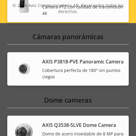
© 2026
Axis Communications AB. Reservados todos los
Cámara PTZ con calidad de transmisión
derechos.
Legal
4K
menu
Cámaras panorámicas
AXIS P3818-PVE Panoramic Camera
Cobertura perfecta de 180° sin puntos
ciegos
Dome cameras
AXIS Q3538-SLVE Dome Camera
Domo de acero inoxidable de 8 MP para