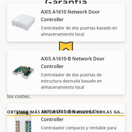
Garantía
AXIS A1610 Network Door
Controller
Controlador de dos puertas basado en
almacenamiento local
AXIS A1610-B Network Door
Para mayor tranquilidad
Controller
Controlador de dos puertas de
Nuestra garantía de 3 años brinda a nuestros
estructura desnuda basado en
almacenamiento local
clientes un uso sin preocupaciones y un control de
los costes.
AXIS A1710-B Network Door
OBTENGA MÁS INFORMACIÓN ACERCA DE LAS GARANTÍAS DE AXIS
Controller
Controlador compacto y rentable para