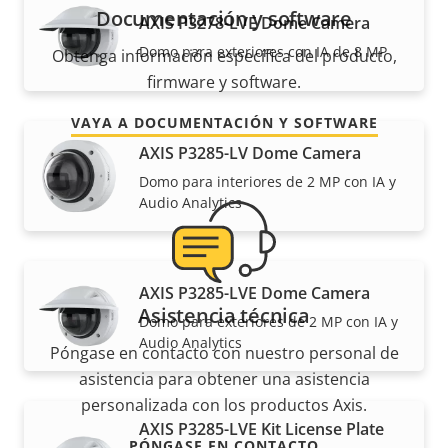
Documentación y software
AXIS P3278-LVE Dome Camera
Domo para exteriores con IA de 8 MP
Obtenga información específica del producto,
firmware y software.
VAYA A DOCUMENTACIÓN Y SOFTWARE
AXIS P3285-LV Dome Camera
Domo para interiores de 2 MP con IA y
Audio Analytics
AXIS P3285-LVE Dome Camera
Asistencia técnica
Domo para exteriores de 2 MP con IA y
Audio Analytics
Póngase en contacto con nuestro personal de
asistencia para obtener una asistencia
personalizada con los productos Axis.
AXIS P3285-LVE Kit License Plate
PÓNGASE EN CONTACTO