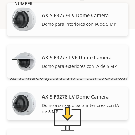
AXIS P3277-LV Dome Camera
Domo para interiores con IA de 5 MP
Asistencia y recursos
AXIS P3277-LVE Dome Camera
Domo para exteriores con IA de 5 MP
¿Necesita información sobre cualquier producto
Axis, software o ayuda de uno de nuestros expertos?
AXIS P3278-LV Dome Camera
Domo avanzado para interiores con IA
de 8 MP