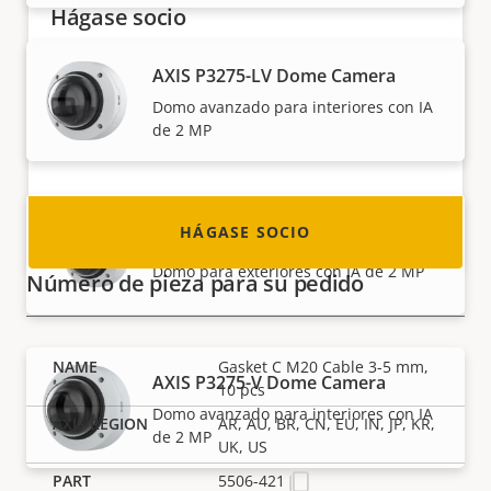
Hágase socio
¿Es usted un revendedor, distribuidor,
AXIS P3275-LV Dome Camera
integrador de sistemas o instalador? Tenemos
Domo avanzado para interiores con IA
socios en casi todos los países del mundo.
de 2 MP
¡Descubra cómo convertirse en uno de ellos!
HÁGASE SOCIO
AXIS P3275-LVE Dome Camera
Domo para exteriores con IA de 2 MP
Número de pieza para su pedido
Gasket C M20 Cable 3-5 mm,
AXIS P3275-V Dome Camera
10 pcs
Domo avanzado para interiores con IA
AR, AU, BR, CN, EU, IN, JP, KR,
de 2 MP
UK, US
5506-421