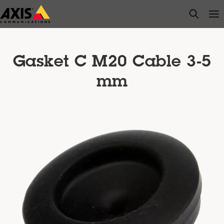
Saltar
open s
Op
Clo
al
contenido
principal
Gasket C M20 Cable 3-5
mm