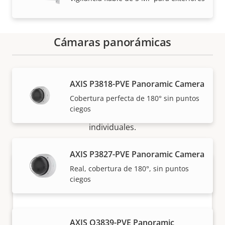
Cámaras panorámicas
Cómo comprar
AXIS P3818-PVE Panoramic Camera
Cobertura perfecta de 180° sin puntos
Nuestros socios fiables venden e instalan de forma
ciegos
experta las soluciones Axis y los productos
individuales.
AXIS P3827-PVE Panoramic Camera
Real, cobertura de 180°, sin puntos
ciegos
AXIS Q3839-PVE Panoramic