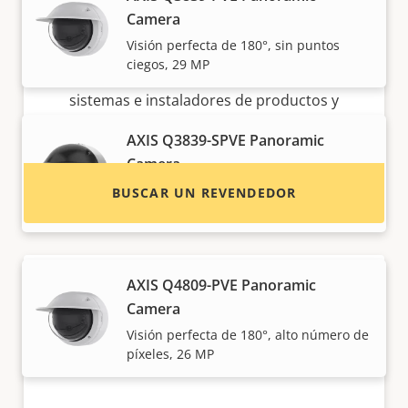
Camera
¿Quiere comprar productos Axis?
Visión perfecta de 180°, sin puntos
ciegos, 29 MP
Localice revendedores, integradores de
sistemas e instaladores de productos y
sistemas de Axis.
AXIS Q3839-SPVE Panoramic
Camera
Vista general de 180° con carcasa de
BUSCAR UN REVENDEDOR
acero inoxidable
AXIS Q4809-PVE Panoramic
Camera
Visión perfecta de 180°, alto número de
píxeles, 26 MP