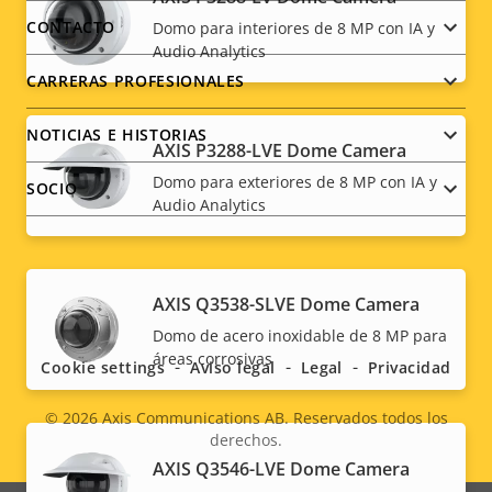
menu
CONTACTO
Domo para interiores de 8 MP con IA y
Audio Analytics
CARRERAS PROFESIONALES
NOTICIAS E HISTORIAS
AXIS P3288-LVE Dome Camera
Domo para exteriores de 8 MP con IA y
SOCIO
Audio Analytics
Social
AXIS Q3538-SLVE Dome Camera
Domo de acero inoxidable de 8 MP para
menu
áreas corrosivas
Cookie settings
Aviso legal
Legal
Privacidad
© 2026
Axis Communications AB. Reservados todos los
derechos.
Legal
AXIS Q3546-LVE Dome Camera