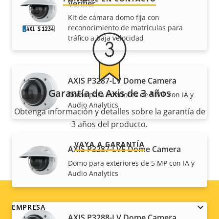
Verifier
Kit de cámara domo fija con
reconocimiento de matrículas para
tráfico a baja velocidad
AXIS P3287-LV Dome Camera
Garantía de Axis de 3 años
Domo para interiores de 5 MP con IA y
Audio Analytics
Obtenga información y detalles sobre la garantía de
3 años del producto.
VAYA A GARANTÍA
AXIS P3287-LVE Dome Camera
Domo para exteriores de 5 MP con IA y
Audio Analytics
Footer
EMPRESA
AXIS P3288-LV Dome Camera