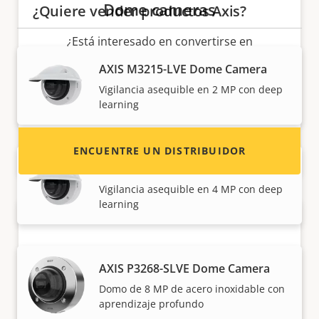
Dome cameras
¿Quiere vender productos Axis?
¿Está interesado en convertirse en
revendedor? Encuentre información de
AXIS M3215-LVE Dome Camera
contacto de distribuidores de productos y
Vigilancia asequible en 2 MP con deep
sistemas Axis.
learning
ENCUENTRE UN DISTRIBUIDOR
AXIS M3216-LVE Dome Camera
Vigilancia asequible en 4 MP con deep
learning
AXIS P3268-SLVE Dome Camera
Domo de 8 MP de acero inoxidable con
aprendizaje profundo