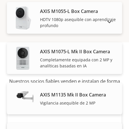
AXIS M1055-L Box Camera
HDTV 1080p asequible con aprendizaje
MOSTRAR PRODUCTOS DESCATALOGADOS
profundo
AXIS M1075-L Mk II Box Camera
Completamente equipada con 2 MP y
Cómo comprar
analíticas basadas en IA
Nuestros socios fiables venden e instalan de forma
experta las soluciones Axis y los productos
AXIS M1135 Mk II Box Camera
individuales.
Vigilancia asequible de 2 MP