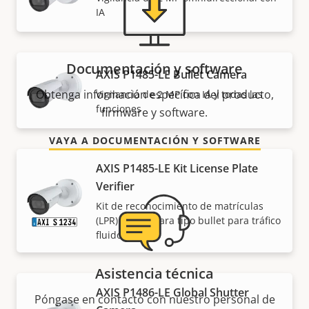
IA
Documentación y software
AXIS P1485-LE Bullet Camera
Obtenga información específica del producto,
Vigilancia de 2 MP con IA y todas las
funciones
firmware y software.
VAYA A DOCUMENTACIÓN Y SOFTWARE
AXIS P1485-LE Kit License Plate
Verifier
Kit de reconocimiento de matrículas
(LPR) con cámara tipo bullet para tráfico
fluido
Asistencia técnica
AXIS P1486-LE Global Shutter
Póngase en contacto con nuestro personal de