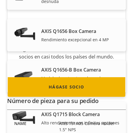
desnuda
Hágase socio
AXIS Q1656 Box Camera
Rendimiento excepcional en 4 MP
¿Es usted un revendedor, distribuidor,
integrador de sistemas o instalador? Tenemos
socios en casi todos los países del mundo.
¡Descubra cómo convertirse en uno de ellos!
AXIS Q1656-B Box Camera
Modelo de estructura desnuda para
interiores en 4 MP
HÁGASE SOCIO
Número de pieza para su pedido
AXIS Q1715 Block Camera
Alto rendimiento con infinitas opciones
AXIS T91A05 Camera Holder
1.5" NPS