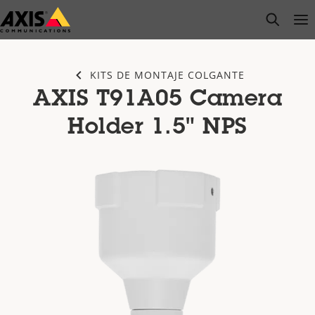
Saltar
open s
Op
Clo
al
contenido
principal
KITS DE MONTAJE COLGANTE
AXIS T91A05 Camera
Holder 1.5" NPS