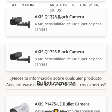
AR, AU, BR, CN, EU, IN, JP, KR,
UK, US
AXIS Q1726 Block Camera
5017-051
4 MP, sensibilidad de luz superior y con
carcasa
AXIS Q1728 Block Camera
8 MP, sensibilidad de luz superior y con
Asistencia y recursos
carcasa
¿Necesita información sobre cualquier producto
Bullet cameras
Axis, software o ayuda de uno de nuestros expertos?
AXIS P1475-LE Bullet Camera
Vigilancia de 2 MP omnidireccional con