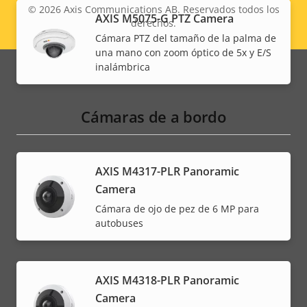
© 2026
Axis Communications AB. Reservados todos los
AXIS M5075-G PTZ Camera
derechos.
Legal
Cámara PTZ del tamaño de la palma de
una mano con zoom óptico de 5x y E/S
menu
inalámbrica
Cámaras de a bordo
AXIS M4317-PLR Panoramic
Camera
Cámara de ojo de pez de 6 MP para
autobuses
AXIS M4318-PLR Panoramic
Camera