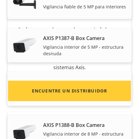
Vigilancia fiable de 5 MP para interiores
¿Quiere vender productos Axis?
AXIS P1387-B Box Camera
¿Está interesado en convertirse en
Vigilancia interior de 5 MP - estructura
revendedor? Encuentre información de
desnuda
contacto de distribuidores de productos y
sistemas Axis.
AXIS P1388 Box Camera
ENCUENTRE UN DISTRIBUIDOR
Vigilancia fiable de 8 MP para interiores
AXIS P1388-B Box Camera
Vigilancia interior de 8 MP - estructura