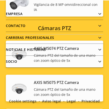
Vigilancia de 8 MP omnidireccional con
IA
Footer
EMPRESA
menu
CONTACTO
Cámaras PTZ
CARRERAS PROFESIONALES
AXIS M5074 PTZ Camera
NOTICIAS E HISTORIAS
Cámara PTZ del tamaño de una mano
con zoom óptico de 5x
SOCIO
AXIS M5075 PTZ Camera
Social
Cámara PTZ del tamaño de una mano
con zoom óptico de 5x
menu
Cookie settings
Aviso legal
Legal
Privacidad