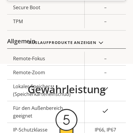
Secure Boot
–
TPM
–
Allgemein
AUSLAUFPRODUKTE ANZEIGEN
Eigentumsbeschreibung
Remote-Fokus
Eigentumswert
–
Remote-Zoom
–
Gewährleistung
Lokaler Speicher
Ja
(Speicherkarteneinschub)
Für den Außenbereich
Ja
geeignet
IP-Schutzklasse
IP66, IP67