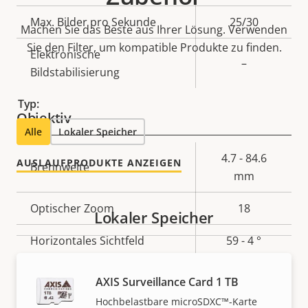
Max. Bilder pro Sekunde
25/30
Machen Sie das Beste aus Ihrer Lösung. Verwenden
Sie den Filter, um kompatible Produkte zu finden.
Elektronische
–
Bildstabilisierung
Typ:
Objektiv
Alle
Lokaler Speicher
Eigentumsbeschreibung
Eigentumswert
4.7 - 84.6
AUSLAUFPRODUKTE ANZEIGEN
Brennweite
mm
Optischer Zoom
18
Lokaler Speicher
Horizontales Sichtfeld
59 - 4 °
Vertikales Sichtfeld
35-2 °
AXIS Surveillance Card 1 TB
Hochbelastbare microSDXC™-Karte