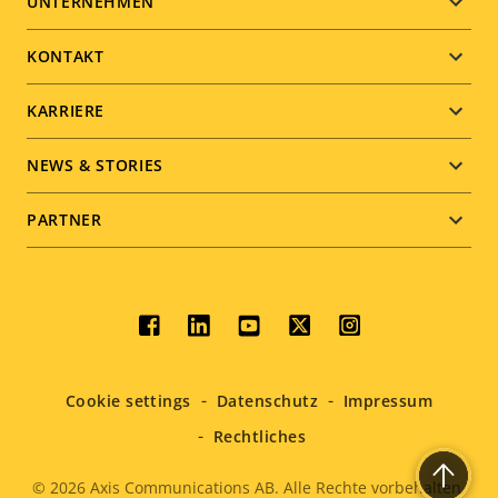
Footer
UNTERNEHMEN
menu
KONTAKT
KARRIERE
NEWS & STORIES
PARTNER
Social
menu
Cookie settings
Datenschutz
Impressum
Rechtliches
© 2026
Axis Communications AB. Alle Rechte vorbehalten.