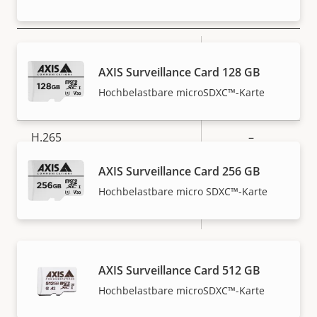
Komprimierung
Eigentumsbeschreibung
Zipstream
Eigentumswert
–
AXIS Surveillance Card 128 GB
Baseline,
Hochbelastbare microSDXC™-Karte
H.264
Main
H.265
–
Netzwerk
AXIS Surveillance Card 256 GB
Hochbelastbare micro SDXC™-Karte
Eigentumsbeschreibung
PoE-Klasse
Eigentumswert
-
Security
AXIS Surveillance Card 512 GB
Hochbelastbare microSDXC™-Karte
Eigentumsbeschreibung
Signiertes OS
Eigentumswert
–