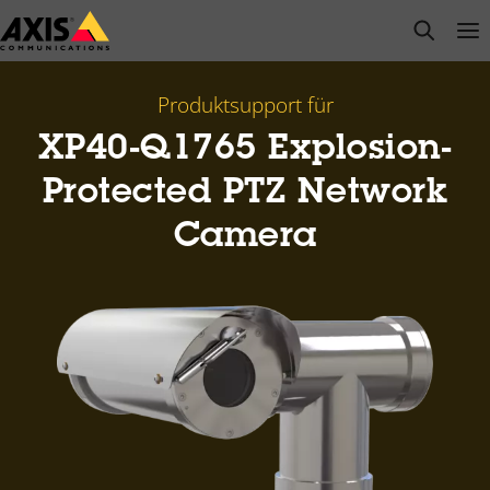
Zum
open s
Op
Clo
Hauptinhalt
springen
Produktsupport für
XP40-Q1765 Explosion-
Protected PTZ Network
Camera