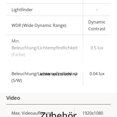
Lightfinder
-
Dynamic
WDR (Wide Dynamic Range)
Contrast
Min.
Beleuchtung/Lichtempfindlichkeit
0.5 lux
(Farbe)
Min.
Beleuchtung/Lichtempfindlichkeit
0.04 lux
MEHR ANZEIGEN
(S/W)
Video
Zubehör
Eigentumsbeschreibung
Max. Videoauflösung
Eigentumswert
1920x1080